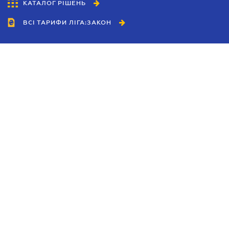
КАТАЛОГ РІШЕНЬ
ВСІ ТАРИФИ ЛІГА:ЗАКОН
Співробітництво
Агенти
Дилери
Політика конфіденційності
Умови використання сайту
Реклама
Блог
Новини компанії
Керівництва
Каталоги компаній
Теми в центрі уваги