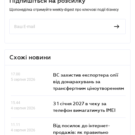
Підпишіться на розсилку
Щопонеділка отримуйте weekly-digest про ключові події бізнесу
Схожі новини
17.00
ВС захистив експортера олії
5 серпня 2026
від донарахувань за
трансфертним ціноутворенням
15.44
З 1 січня 2027 в чеку за
4 серпня 2026
телефон вимагатимуть IMEI
11.11
Від посилок до інтернет-
4 серпня 2026
продажів: як правильно