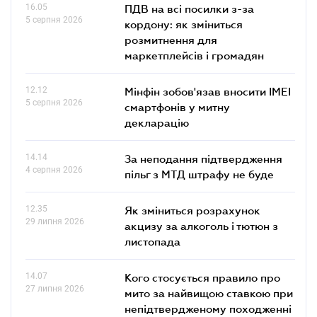
16.05
ПДВ на всі посилки з-за
5 серпня 2026
кордону: як зміниться
розмитнення для
маркетплейсів і громадян
12.12
Мінфін зобов'язав вносити IMEI
5 серпня 2026
смартфонів у митну
декларацію
14.14
За неподання підтвердження
4 серпня 2026
пільг з МТД штрафу не буде
12.35
Як зміниться розрахунок
29 липня 2026
акцизу за алкоголь і тютюн з
листопада
14.07
Кого стосується правило про
27 липня 2026
мито за найвищою ставкою при
непідтвердженому походженні