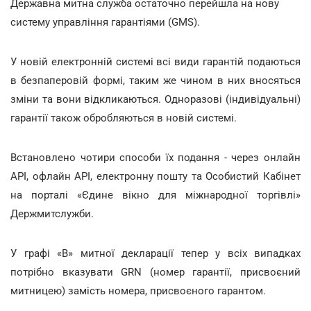
Державна митна служба остаточно перейшла на нову
систему управління гарантіями (GMS).
У новій електронній системі всі види гарантій подаються
в безпаперовій формі, таким же чином в них вносяться
зміни та вони відкликаються. Одноразові (індивідуальні)
гарантії також обробляються в новій системі.
Встановлено чотири способи їх подання - через онлайн
API, офлайн API, електронну пошту та Особистий Кабінет
на порталі «Єдине вікно для міжнародної торгівлі»
Держмитслужби.
У графі «В» митної декларації тепер у всіх випадках
потрібно вказувати GRN (номер гарантії, присвоєний
митницею) замість номера, присвоєного гарантом.