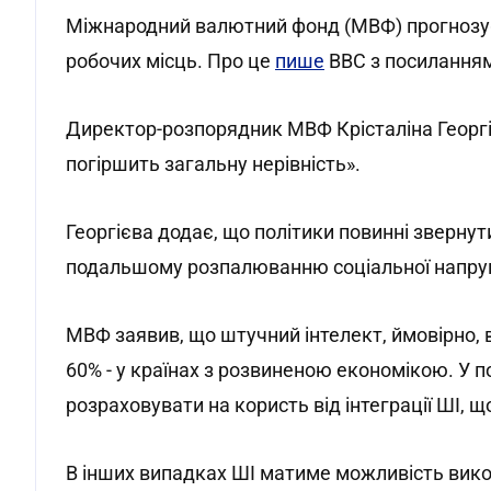
Міжнародний валютний фонд (МВФ) прогнозує,
робочих місць. Про це
пише
BBC з посилання
Директор-розпорядник МВФ Крісталіна Георгіє
погіршить загальну нерівність».
Георгієва додає, що політики повинні звернут
подальшому розпалюванню соціальної напруги
МВФ заявив, що штучний інтелект, ймовірно, 
60% - у країнах з розвиненою економікою. У 
розраховувати на користь від інтеграції ШІ, щ
В інших випадках ШІ матиме можливість вико