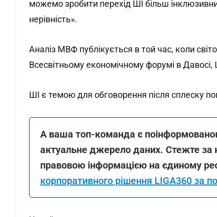
можемо зробити перехід ШІ більш інклюзивн
нерівність».
Аналіз МВФ публікується в той час, коли світо
Всесвітньому економічному форумі в Давосі,
ШІ є темою для обговорення після сплеску по
А ваша топ-команда є поінформованою
актуальне джерело даних. Стежте за 
правовою інформацією на єдиному рес
корпоративного рішення LIGA360 за п