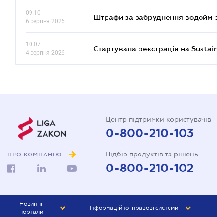
09.10
Штрафи за забруднення водойм зр
6 серпня 2026
10.07
Стартувала реєстрація на Sustai
4 серпня 2026
Центр підтримки користувачів
0-800-210-103
Підбір продуктів та рішень
ПРО КОМПАНІЮ
0-800-210-102
Новинні
Інформаційно-правові системи
портали