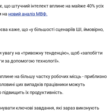
 що штучний інтелект вплине на майже 40% усіх
м на
новий аналіз МВФ.
ва каже, що «у більшості сценаріїв ШІ, ймовірно,
и увагу на «тривожну тенденцію», щоб «запобігти
 за допомогою технології».
вплине на більшу частку робочих місць - приблизно
половині цих випадків працівники можуть
о підвищить їх продуктивність.
нувати ключові завдання, які зараз виконують