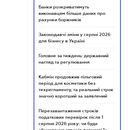
Банки розкриватимуть
виконавцям більше даних про
рахунки боржників
Законодавчі зміни у серпні 2026
для бізнесу в Україні
Головне за тиждень: державний
нагляд та регулювання
Кабмін продовжив пільговий
період для косметики без
техрегламенту, та реальний строк
значно коротший за заявлений
Перезавантаження строків
податкових перевірок після 1
серпня 2026 року: чи буде
обчислення строків давності "з