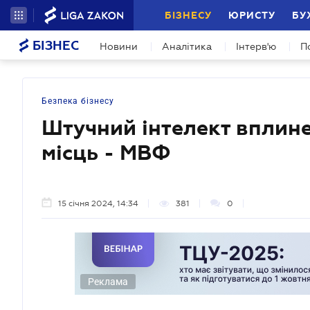
БІЗНЕСУ
ЮРИСТУ
БУ
БІЗНЕС
Новини
Аналітика
Інтерв'ю
П
Безпека бізнесу
Штучний інтелект вплине
місць - МВФ
15 січня 2024, 14:34
381
0
Реклама