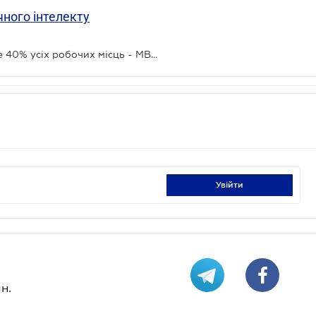
чного інтелекту
Штучний інтелект вплине на майже 40% усіх робочих місць - МВФ
увійти
н.