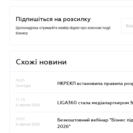
Підпишіться на розсилку
Щопонеділка отримуйте weekly-digest про ключові події
бізнесу
Схожі новини
16.01
НКРЕКП встановила правила розра
Сьогодні
11.15
LIGA360 стала медіапартнером S
6 серпня 2026
10.01
Безкоштовний вебінар "Бізнес під
6 серпня 2026
2026"