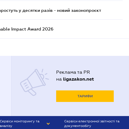
остуть у десятки разів - новий законопроєкт
nable Impact Award 2026
Реклама та PR
ligazakon.net
на
ТАРИФИ
Сервіси моніторингу та
Сервіси електронної звітності та
аналізу
документообігу