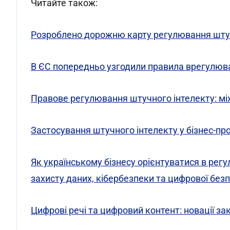
Читайте також:
Розроблено дорожню карту регулювання штучн
В ЄС попередньо узгодили правила врегулюв
Правове регулювання штучного інтелекту: мі
Застосування штучного інтелекту у бізнес-пр
Як українському бізнесу орієнтуватися в ре
захисту даних, кібербезпеки та цифрової без
Цифрові речі та цифровий контент: новації за