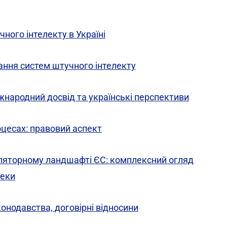
ого інтелекту в Україні
ання систем штучного інтелекту
жнародний досвід та українські перспективи
оцесах: правовий аспект
гуляторному ландшафті ЄС: комплексний огляд
пеки
конодавства, договірні відносини