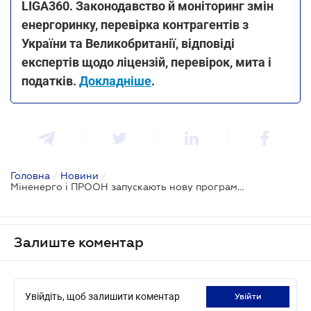
LIGA360. Законодавство й моніторинг змін
енергоринку, перевірка контрагентів з
України та Великобританії, відповіді
експертів щодо ліцензій, перевірок, мита і
податків.
Докладніше
.
Головна
/
Новини
/
Міненерго і ПРООН запускають нову програму співпраці, спрямовану на «зелену» трансформацію енергосектору
Залиште коментар
Увійдіть, щоб залишити коментар
увійти