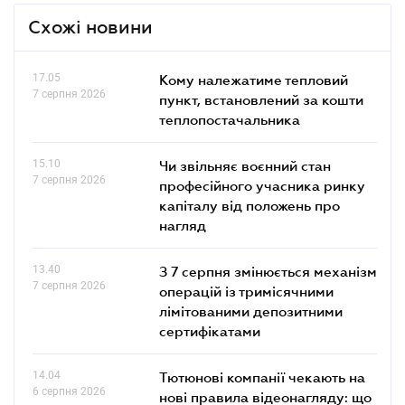
Схожі новини
17.05
Кому належатиме тепловий
7 серпня 2026
пункт, встановлений за кошти
теплопостачальника
15.10
Чи звільняє воєнний стан
7 серпня 2026
професійного учасника ринку
капіталу від положень про
нагляд
13.40
З 7 серпня змінюється механізм
7 серпня 2026
операцій із тримісячними
лімітованими депозитними
сертифікатами
14.04
Тютюнові компанії чекають на
6 серпня 2026
нові правила відеонагляду: що