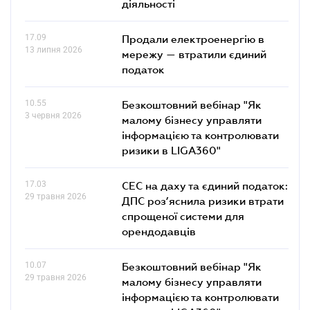
діяльності
17.09
Продали електроенергію в
13 липня 2026
мережу — втратили єдиний
податок
10.55
Безкоштовний вебінар "Як
3 червня 2026
малому бізнесу управляти
інформацією та контролювати
ризики в LIGA360"
17.03
СЕС на даху та єдиний податок:
29 травня 2026
ДПС роз’яснила ризики втрати
спрощеної системи для
орендодавців
10.07
Безкоштовний вебінар "Як
29 травня 2026
малому бізнесу управляти
інформацією та контролювати