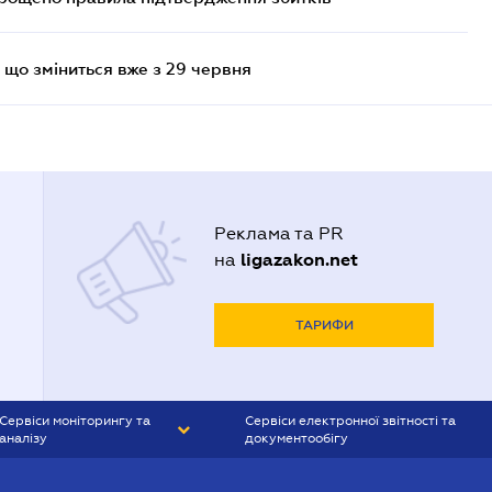
 що зміниться вже з 29 червня
Реклама та PR
ligazakon.net
на
ТАРИФИ
Сервіси моніторингу та
Сервіси електронної звітності та
аналізу
документообігу
CONTR AGENT
Liga:REPORT