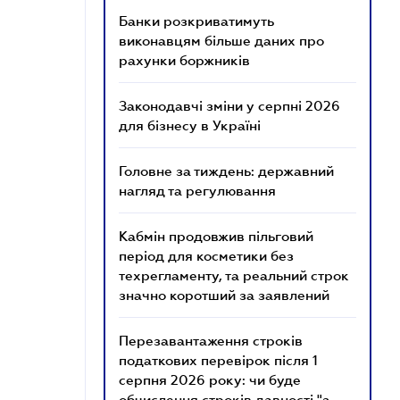
Банки розкриватимуть
виконавцям більше даних про
рахунки боржників
Законодавчі зміни у серпні 2026
для бізнесу в Україні
Головне за тиждень: державний
нагляд та регулювання
Кабмін продовжив пільговий
період для косметики без
техрегламенту, та реальний строк
значно коротший за заявлений
Перезавантаження строків
податкових перевірок після 1
серпня 2026 року: чи буде
обчислення строків давності "з