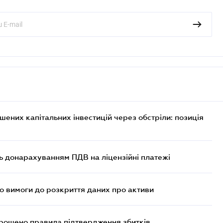
них капітальних інвестицій через обстріли: позиція
ь донарахуванням ПДВ на ліцензійні платежі
но вимоги до розкриття даних про активи
прощено правила підтвердження збитків