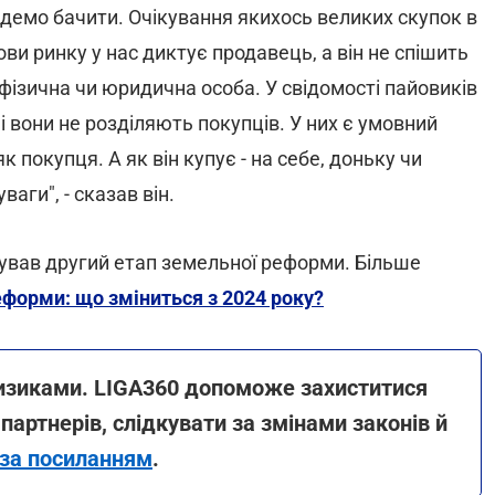
будемо бачити. Очікування якихось великих скупок в
ови ринку у нас диктує продавець, а він не спішить
- фізична чи юридична особа. У свідомості пайовиків
 вони не розділяють покупців. У них є умовний
к покупця. А як він купує - на себе, доньку чи
аги", - сказав він.
ртував другий етап земельної реформи. Більше
еформи: що зміниться з 2024 року?
ризиками. LIGA360 допоможе захиститися
 партнерів, слідкувати за змінами законів й
 за посиланням
.