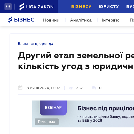
БІЗНЕСУ
ЮРИСТУ
БУ
БІЗНЕС
Новини
Аналітика
Інтерв'ю
П
Власність, оренда
Другий етап земельної р
кількість угод з юридич
18 січня 2024, 17:02
367
0
Реклама