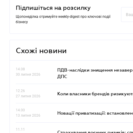
Підпишіться на розсилку
Щопонеділка отримуйте weekly-digest про ключові події
бізнесу
Схожі новини
14.08
ПДВ-наслідки знищення незаверше
30 липня 2026
ДПС
12.26
Коли власники брендів ризикуют
27 липня 2026
14.00
Новації приватизації: встановле
13 липня 2026
11.11
Страхування воєнних ризиків: с