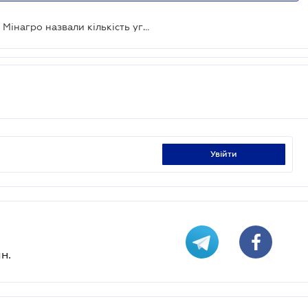
Другий етап земельної реформи: у Мінагро назвали кількість угод з юридичними особами
увійти
н.