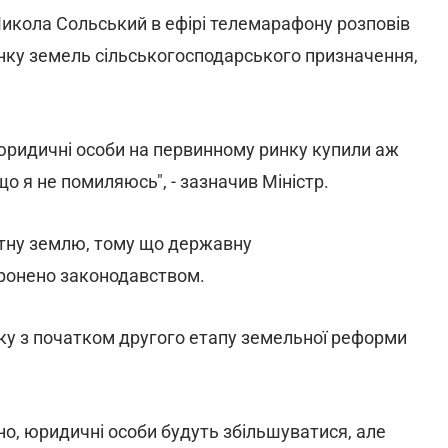
Микола Сольський в ефірі телемарафону розповів
нку земель сільськогосподарського призначення,
к юридичні особи на первинному ринку купили аж
кщо я не помиляюсь", - зазначив Міністр.
атну землю, тому що державну
ронено законодавством.
зку з початком другого етапу земельної реформи
но, юридичні особи будуть збільшуватися, але