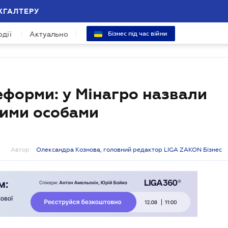
ХГАЛТЕРУ
одії
Актуально
Бізнес під час війни
еформи: у Мінагро назвали
ними особами
Автор:
Олександра Кознова, головний редактор LIGA ZAKON Бізнес