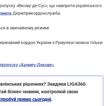
опуску «Вікову-де-Сус», що навпроти українського
омила
Держприкордонслужба.
ься в звичайному режимі.
державний кордон України з Румунією можна тільки
 пропуску «Халмеу-Дякове»
.
авлінських рішеннях? Завдяки LIGA360.
итай бізнес-новини, контролюй свою
Спробуй прямо сьогодні
.