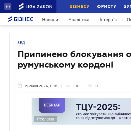
БІЗНЕСУ
ЮРИСТУ
БУ
БІЗНЕС
Новини
Аналітика
Інтерв'ю
П
ЗЕД
Припинено блокування од
румунському кордоні
19 січня 2024, 11:18
190
0
Реклама