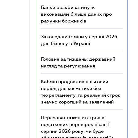
Банки розкриватимуть
виконавцям більше даних про
рахунки боржників
Законодавчі зміни у серпні 2026
для бізнесу в Україні
Головне за тиждень: державний
нагляд та регулювання
Кабмін продовжив пільговий
період для косметики без
техрегламенту, та реальний строк
значно коротший за заявлений
Перезавантаження строків
податкових перевірок після 1
серпня 2026 року: чи буде
обчислення строків давності "з