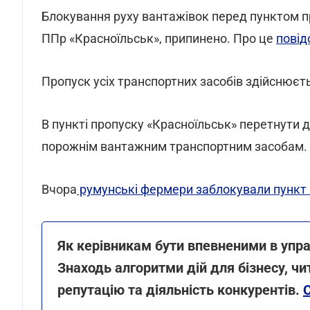
Блокування руху вантажівок перед пунктом пр
ППр «Красноїльськ», припинено. Про це
повід
Пропуск усіх транспортних засобів здійснюєт
В пункті пропуску «Красноїльськ» перетнути 
порожнім вантажним транспортним засобам.
Вчора
румунські фермери заблокували пункт
Як керівникам бути впевненими в упр
Знаходь алгоритми дій для бізнесу, ч
репутацію та діяльність конкурентів.