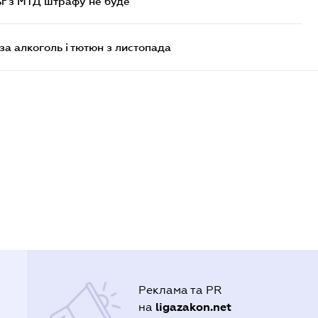
ьг з МТД штрафу не буде
за алкоголь і тютюн з листопада
Реклама та PR
ligazakon.net
на