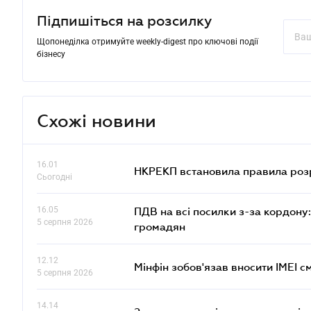
Підпишіться на розсилку
Щопонеділка отримуйте weekly-digest про ключові події
бізнесу
Схожі новини
16.01
НКРЕКП встановила правила розра
Сьогодні
16.05
ПДВ на всі посилки з-за кордону:
5 серпня 2026
громадян
12.12
Мінфін зобов'язав вносити IMEI 
5 серпня 2026
14.14