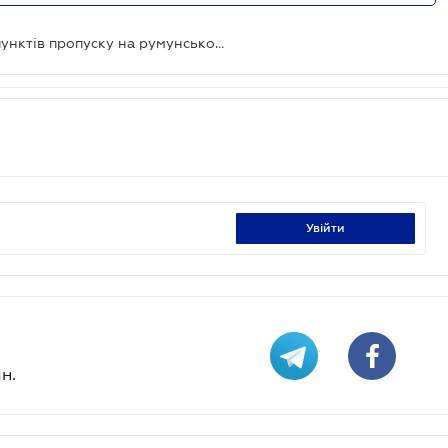
Припинено блокування одного з пунктів пропуску на румунському кордоні
увійти
н.