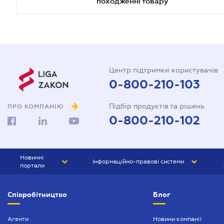
походженні товару
Центр підтримки користувачів
0-800-210-103
Підбір продуктів та рішень
ПРО КОМПАНІЮ
0-800-210-102
Новинні
Інформаційно-правові системи
портали
ЮРЛІГА
Право України
Співробітництво
Блог
БІЗНЕС
ГРАНД
БУХГАЛТЕР.ua
ПРАЙМ
Агенти
Новини компанії