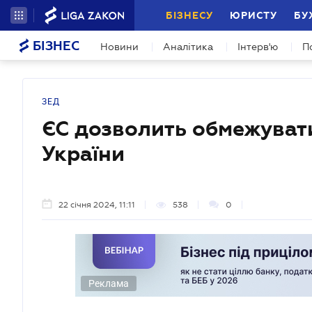
БІЗНЕСУ
ЮРИСТУ
БУ
БІЗНЕС
Новини
Аналітика
Інтерв'ю
П
ЗЕД
ЄС дозволить обмежувати
України
22 січня 2024, 11:11
538
0
Реклама