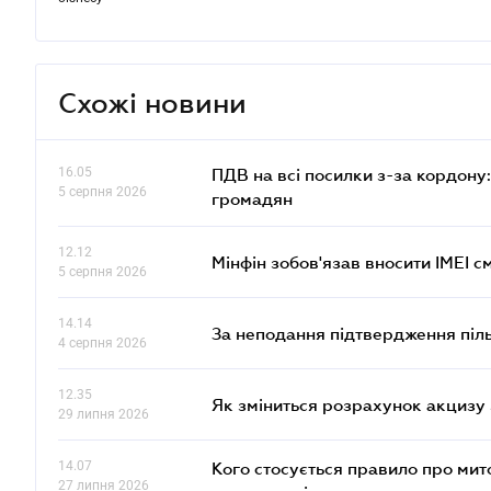
Схожі новини
16.05
ПДВ на всі посилки з-за кордону:
5 серпня 2026
громадян
12.12
Мінфін зобов'язав вносити IMEI 
5 серпня 2026
14.14
За неподання підтвердження піл
4 серпня 2026
12.35
Як зміниться розрахунок акцизу 
29 липня 2026
14.07
Кого стосується правило про ми
27 липня 2026