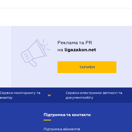
Реклама та PR
ligazakon.net
на
ТАРИФИ
Сервіси моніторингу та
Сервіси електронної звітності та
аналізу
документообігу
CONTR AGENT
Liga:REPORT
Підтримка та контакти
SMS-МАЯК
VERDICTUM
Підтримка абонентів