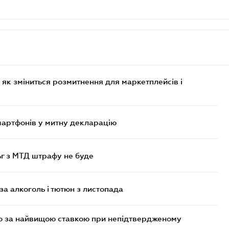
 як зміниться розмитнення для маркетплейсів і
смартфонів у митну декларацію
ьг з МТД штрафу не буде
за алкоголь і тютюн з листопада
то за найвищою ставкою при непідтвердженому