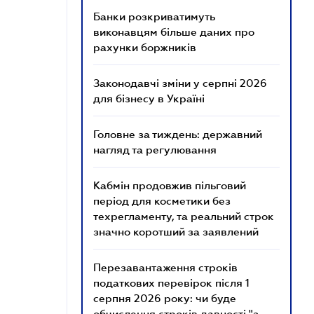
Банки розкриватимуть
виконавцям більше даних про
рахунки боржників
Законодавчі зміни у серпні 2026
для бізнесу в Україні
Головне за тиждень: державний
нагляд та регулювання
Кабмін продовжив пільговий
період для косметики без
техрегламенту, та реальний строк
значно коротший за заявлений
Перезавантаження строків
податкових перевірок після 1
серпня 2026 року: чи буде
обчислення строків давності "з