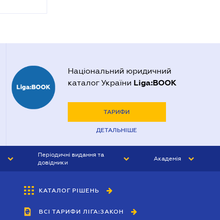
Національний юридичний
Liga:BOOK
каталог України
ТАРИФИ
ДЕТАЛЬНІШЕ
Періодичні видання та
Академія
довідники
ЮРИСТ&ЗАКОН
АКАДЕМІЯ ЛІГА:ЗАКОН
КАТАЛОГ РІШЕНЬ
БУХГАЛТЕР&ЗАКОН
ВСІ ТАРИФИ ЛІГА:ЗАКОН
ВІСНИК МСФЗ