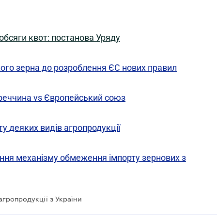
 обсяги квот: постанова Уряду
ого зерна до розроблення ЄС нових правил
реччина vs Європейський союз
ту деяких видів агропродукції
ня механізму обмеження імпорту зернових з
гропродукції з України