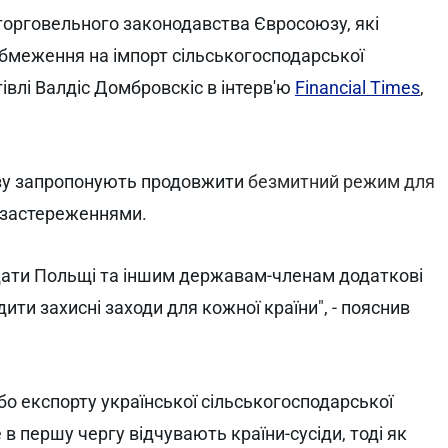
 торговельного законодавства Євросоюзу, які
бмеження на імпорт сільськогосподарської
гівлі Валдіс Домбровскіс в інтерв'ю
Financial Times
,
зу запропонують продовжити
безмитний режим для
з застереженнями.
 дати Польщі та іншим державам-членам додаткові
адити захисні заходи для кожної країни", - пояснив
бо експорту української сільськогосподарської
 в першу чергу відчувають країни-сусіди, тоді як