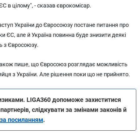
С в цілому", - сказав єврокомісар.
 вступ України до Євросоюзу постане питання про
ьки ЄС, але й Україна повинна буде знизити деякі
ь з Євросоюзу.
 також пише, що Євросоюз розглядає можливість
яйця з України. Але рішення поки що не прийнято.
ризиками. LIGA360 допоможе захиститися
 партнерів, слідкувати за змінами законів й
 за посиланням
.