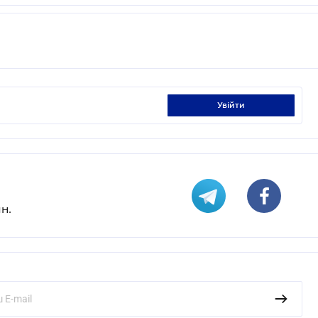
увійти
н.