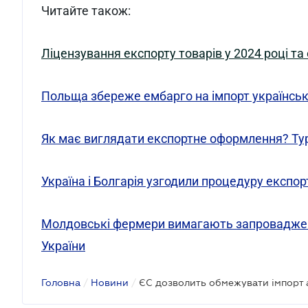
Читайте також:
Ліцензування експорту товарів у 2024 році та
Польща збереже ембарго на імпорт українськ
Як має виглядати експортне оформлення? Ту
Україна і Болгарія узгодили процедуру експор
Молдовські фермери вимагають запроваджен
України
Головна
/
Новини
/
ЄС дозволить обмежувати імпорт а