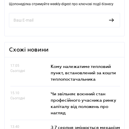
Щопонеділка отримуйте weekly-digest про ключові події бізнесу
Схожі новини
17.05
Кому належатиме тепловий
Сьогодні
пункт, встановлений за кошти
теплопостачальника
15.10
Чи звільняє воєнний стан
Сьогодні
професійного учасника ринку
капіталу від положень про
нагляд
13.40
З 7 серпня змінюється механізм