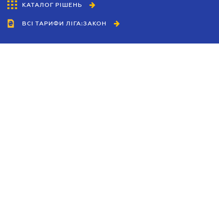
КАТАЛОГ РІШЕНЬ
ВСІ ТАРИФИ ЛІГА:ЗАКОН
Співробітництво
Агенти
Дилери
Політика конфіденційності
Умови використання сайту
Реклама
Блог
Новини компанії
Керівництва
Каталоги компаній
Теми в центрі уваги