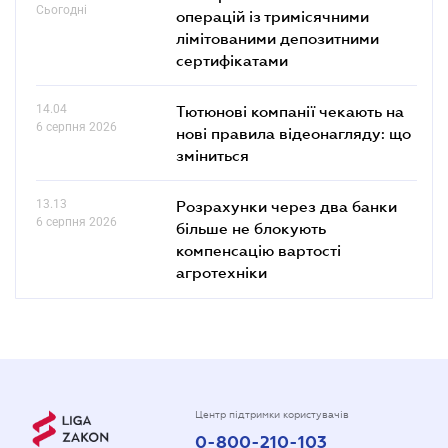
Сьогодні
операцій із тримісячними
лімітованими депозитними
сертифікатами
14.04
Тютюнові компанії чекають на
6 серпня 2026
нові правила відеонагляду: що
зміниться
13.13
Розрахунки через два банки
6 серпня 2026
більше не блокують
компенсацію вартості
агротехніки
Центр підтримки користувачів
0-800-210-103