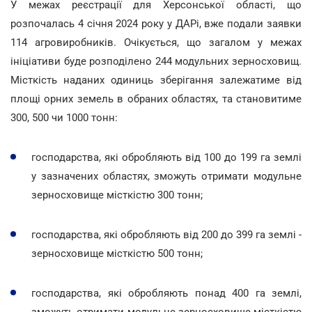
У межах реєстрації для Херсонської області, що
розпочалась 4 січня 2024 року у ДАРі, вже подали заявки
114 агровиробників. Очікується, що загалом у межах
ініціативи буде розподілено 244 модульних зерносховищ.
Місткість наданих одиниць зберігання залежатиме від
площі орних земель в обраних областях, та становитиме
300, 500 чи 1000 тонн:
господарства, які обробляють від 100 до 199 га землі
у зазначених областях, зможуть отримати модульне
зерносховище місткістю 300 тонн;
господарства, які обробляють від 200 до 399 га землі -
зерносховище місткістю 500 тонн;
господарства, які обробляють понад 400 га землі,
зможуть отримати модульне зерносховище місткістю