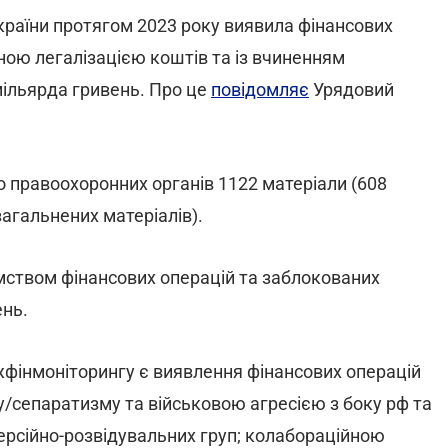
раїни протягом 2023 року виявила фінансових
нною легалізацією коштів та із вчиненням
мільярда гривень. Про це
повідомляє
Урядовий
 правоохоронних органів 1122 матеріали (608
загальнених матеріалів).
омством фінансових операцій та заблокованих
ень.
фінмоніторингу є виявлення фінансових операцій
у/сепаратизму та військовою агресією з боку рф та
версійно-розвідувальних груп; колабораційною