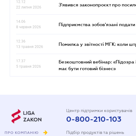
12.12
З'явився законопроєкт про поси
22 липня 2026
14.06
Підприємства зобов'язані подати
8 червня 2026
12.36
Помилка у звітності МГК: коли шт
13 травня 2026
17.37
Безкоштовний вебінар: «Підозра 
5 травня 2026
має бути готовий бізнес»
Центр підтримки користувачів
0-800-210-103
Підбір продуктів та рішень
ПРО КОМПАНІЮ