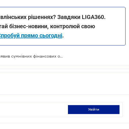
авлінських рішеннях? Завдяки LIGA360.
итай бізнес-новини, контролюй свою
Спробуй прямо сьогодні
.
У 2023 році Держфінмоніторинг виявив сумнівних фінансових операцій на понад 100 млрд грн
увійти