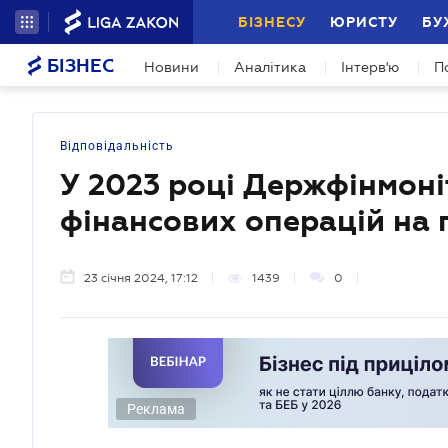
БІЗНЕСУ
ЮРИСТУ
БУ
БІЗНЕС
Новини
Аналітика
Інтерв'ю
П
Відповідальність
У 2023 році Держфінмоні
фінансових операцій на 
23 січня 2024, 17:12
1439
0
Реклама