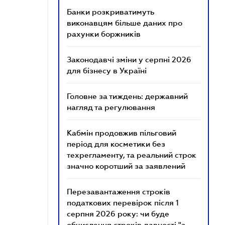
Банки розкриватимуть
виконавцям більше даних про
рахунки боржників
Законодавчі зміни у серпні 2026
для бізнесу в Україні
Головне за тиждень: державний
нагляд та регулювання
Кабмін продовжив пільговий
період для косметики без
техрегламенту, та реальний строк
значно коротший за заявлений
Перезавантаження строків
податкових перевірок після 1
серпня 2026 року: чи буде
обчислення строків давності "з