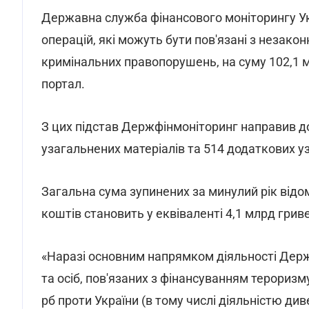
Державна служба фінансового моніторингу Ук
операцій, які можуть бути пов'язані з незако
кримінальних правопорушень, на суму 102,1 
портал.
З цих підстав Держфінмоніторинг направив до
узагальнених матеріалів та 514 додаткових у
Загальна сума зупинених за минулий рік від
коштів становить у еквіваленті 4,1 млрд грив
«Наразі основним напрямком діяльності Держ
та осіб, пов'язаних з фінансуванням тероризм
рб проти України (в тому числі діяльністю ди