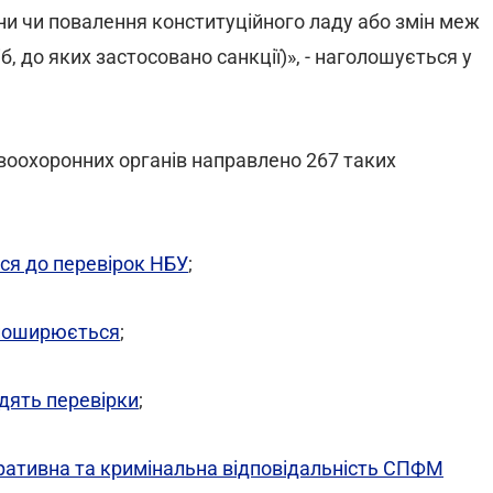
іни чи повалення конституційного ладу або змін меж
б, до яких застосовано санкції)», - наголошується у
воохоронних органів направлено 267 таких
ися до перевірок НБУ
;
о поширюється
;
одять перевірки
;
стративна та кримінальна відповідальність СПФМ