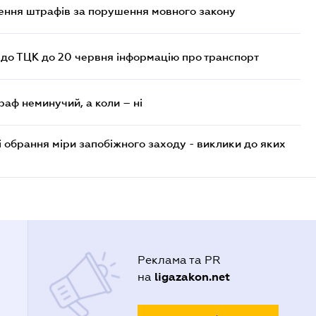
лення штрафів за порушення мовного закону
 до ТЦК до 20 червня інформацію про транспорт
раф неминучий, а коли – ні
і обрання міри запобіжного заходу - виклики до яких
Реклама та PR
ligazakon.net
на