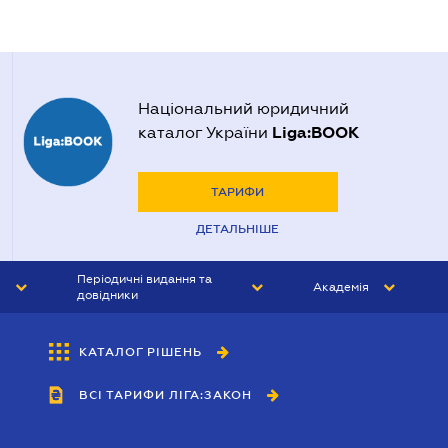
Національний юридичний
Liga:BOOK
каталог України
ТАРИФИ
ДЕТАЛЬНІШЕ
Періодичні видання та
Академія
довідники
ЮРИСТ&ЗАКОН
АКАДЕМІЯ ЛІГА:ЗАКОН
КАТАЛОГ РІШЕНЬ
БУХГАЛТЕР&ЗАКОН
ВСІ ТАРИФИ ЛІГА:ЗАКОН
ВІСНИК МСФЗ
ІНТЕРБУХ