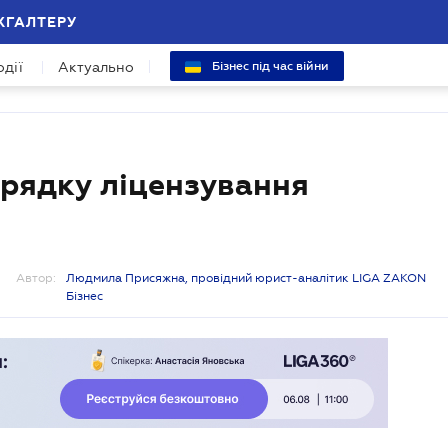
ХГАЛТЕРУ
одії
Актуально
Бізнес під час війни
орядку ліцензування
Автор:
Людмила Присяжна, провідний юрист-аналітик LIGA ZAKON
Бізнес