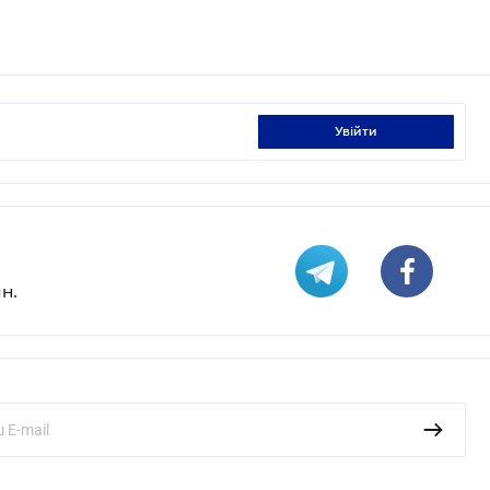
увійти
н.