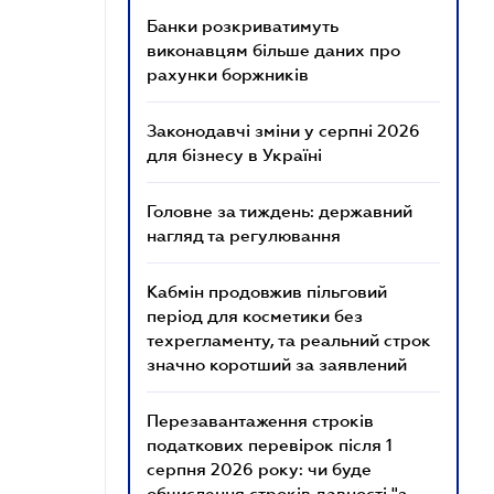
Банки розкриватимуть
виконавцям більше даних про
рахунки боржників
Законодавчі зміни у серпні 2026
для бізнесу в Україні
Головне за тиждень: державний
нагляд та регулювання
Кабмін продовжив пільговий
період для косметики без
техрегламенту, та реальний строк
значно коротший за заявлений
Перезавантаження строків
податкових перевірок після 1
серпня 2026 року: чи буде
обчислення строків давності "з