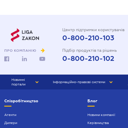
Центр підтримки користувачів
0-800-210-103
Підбір продуктів та рішень
ПРО КОМПАНІЮ
0-800-210-102
Новинні
Інформаційно-правові системи
портали
ЮРЛІГА
Право України
Співробітництво
Блог
БІЗНЕС
ГРАНД
БУХГАЛТЕР.ua
ПРАЙМ
Агенти
Новини компанії
Дилери
Керівництва
БУХГАЛТЕР ПРОФ