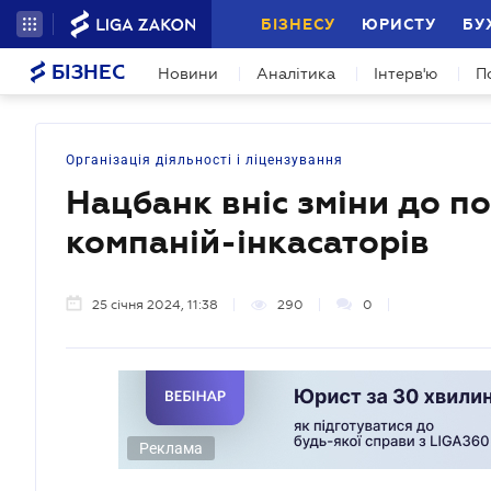
БІЗНЕСУ
ЮРИСТУ
БУ
БІЗНЕС
Новини
Аналітика
Інтерв'ю
П
Організація діяльності і ліцензування
Нацбанк вніс зміни до п
компаній-інкасаторів
25 січня 2024, 11:38
290
0
Реклама