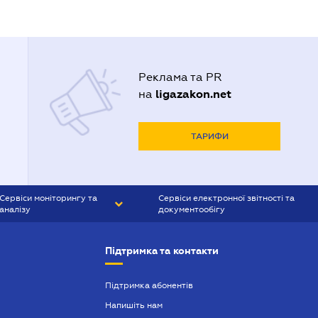
Реклама та PR
ligazakon.net
на
ТАРИФИ
Сервіси моніторингу та
Сервіси електронної звітності та
аналізу
документообігу
CONTR AGENT
Liga:REPORT
Підтримка та контакти
SMS-МАЯК
VERDICTUM
Підтримка абонентів
Напишіть нам
SEMANTRUM