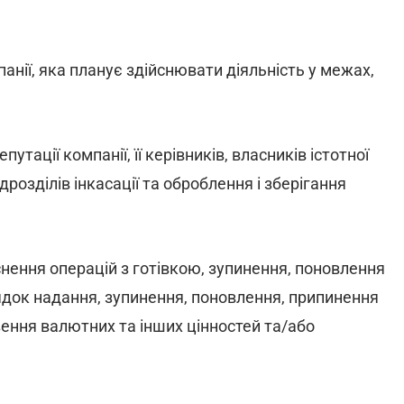
анії, яка планує здійснювати діяльність у межах,
утації компанії, її керівників, власників істотної
ідрозділів інкасації та оброблення і зберігання
снення операцій з готівкою, зупинення, поновлення
орядок надання, зупинення, поновлення, припинення
езення валютних та інших цінностей та/або