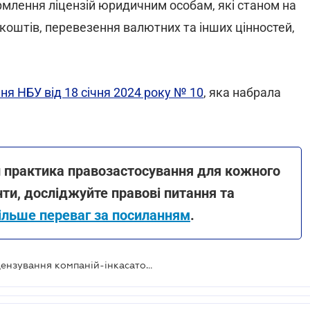
лення ліцензій юридичним особам, які станом на
 коштів, перевезення валютних та інших цінностей,
ня НБУ від 18 січня 2024 року № 10
, яка набрала
а й практика правозастосування для кожного
ти, досліджуйте правові питання та
ільше переваг за посиланням
.
Нацбанк вніс зміни до порядку ліцензування компаній-інкасаторів