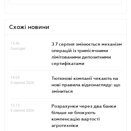
Схожі новини
13.40
З 7 серпня змінюється механізм
Сьогодні
операцій із тримісячними
лімітованими депозитними
сертифікатами
14.04
Тютюнові компанії чекають на
6 серпня 2026
нові правила відеонагляду: що
зміниться
13.13
Розрахунки через два банки
6 серпня 2026
більше не блокують
компенсацію вартості
агротехніки