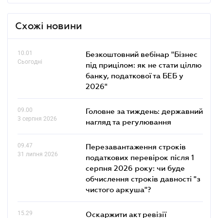
Схожі новини
10.01
Безкоштовний вебінар "Бізнес
Сьогодні
під прицілом: як не стати ціллю
банку, податкової та БЕБ у
2026"
09.00
Головне за тиждень: державний
3 серпня 2026
нагляд та регулювання
09.47
Перезавантаження строків
31 липня 2026
податкових перевірок після 1
серпня 2026 року: чи буде
обчислення строків давності "з
чистого аркуша"?
15.29
Оскаржити акт ревізії