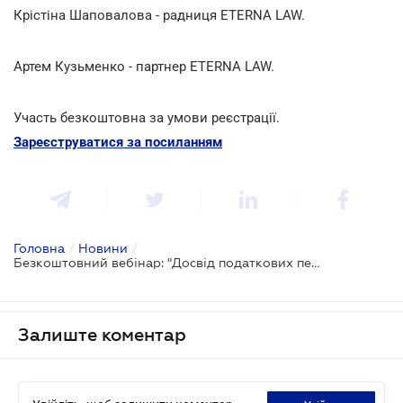
Крістіна Шаповалова - радниця ETERNA LAW.
Артем Кузьменко - партнер ETERNA LAW.
Участь безкоштовна за умови реєстрації.
Зареєструватися за посиланням
Головна
/
Новини
/
Безкоштовний вебінар: "Досвід податкових перевірок у 2023 році та стратегія захисту інтересів підприємства при податкових перевірках у 2024 році"
Залиште коментар