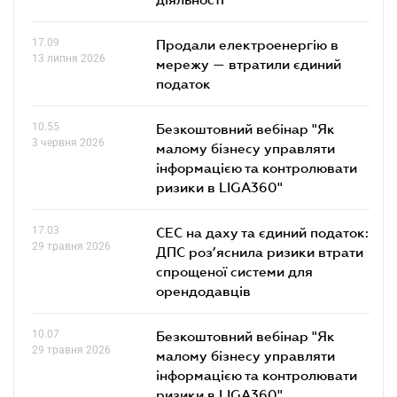
17.09
Продали електроенергію в
13 липня 2026
мережу — втратили єдиний
податок
10.55
Безкоштовний вебінар "Як
3 червня 2026
малому бізнесу управляти
інформацією та контролювати
ризики в LIGA360"
17.03
СЕС на даху та єдиний податок:
29 травня 2026
ДПС роз’яснила ризики втрати
спрощеної системи для
орендодавців
10.07
Безкоштовний вебінар "Як
29 травня 2026
малому бізнесу управляти
інформацією та контролювати
ризики в LIGA360"