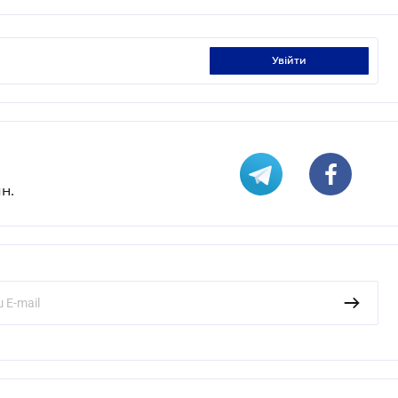
увійти
н.