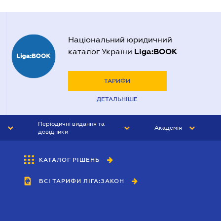
Національний юридичний
Liga:BOOK
каталог України
ТАРИФИ
ДЕТАЛЬНІШЕ
Періодичні видання та
Академія
довідники
ЮРИСТ&ЗАКОН
АКАДЕМІЯ ЛІГА:ЗАКОН
КАТАЛОГ РІШЕНЬ
БУХГАЛТЕР&ЗАКОН
ВСІ ТАРИФИ ЛІГА:ЗАКОН
ВІСНИК МСФЗ
ІНТЕРБУХ
ОСОБИСТИЙ ЕКСПЕРТ