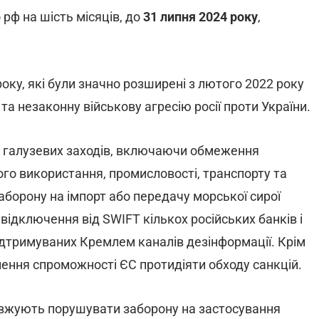
рф на шість місяців, до
31 липня 2024 року
,
року, які були значно розширені з лютого 2022 року
та незаконну військову агресію росії проти України.
у галузевих заходів, включаючи обмеження
йного використання, промисловості, транспорту та
борону на імпорт або передачу морської сирої
 відключення від SWIFT кількох російських банків і
ідтримуваних Кремлем каналів дезінформації. Крім
илення спроможності ЄС протидіяти обходу санкцій.
довжують порушувати заборону на застосування