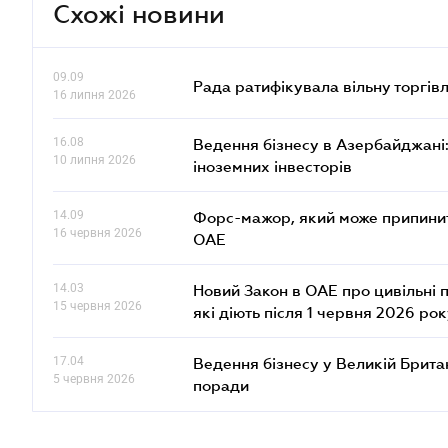
Схожі новини
09.09
Рада ратифікувала вільну торгів
16 липня 2026
16.08
Ведення бізнесу в Азербайджані: 
10 липня 2026
іноземних інвесторів
14.09
Форс-мажор, який може припинити
16 червня 2026
ОАЕ
14.03
Новий Закон в ОАЕ про цивільні 
15 червня 2026
які діють після 1 червня 2026 ро
17.04
Ведення бізнесу у Великій Британ
5 червня 2026
поради