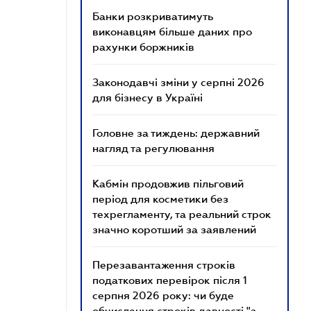
Банки розкриватимуть
виконавцям більше даних про
рахунки боржників
Законодавчі зміни у серпні 2026
для бізнесу в Україні
Головне за тиждень: державний
нагляд та регулювання
Кабмін продовжив пільговий
період для косметики без
техрегламенту, та реальний строк
значно коротший за заявлений
Перезавантаження строків
податкових перевірок після 1
серпня 2026 року: чи буде
обчислення строків давності "з