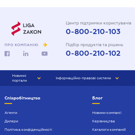
Центр підтримки користувачів
0-800-210-103
Підбір продуктів та рішень
ПРО КОМПАНІЮ
0-800-210-102
Новинні
Інформаційно-правові системи
портали
ЮРЛІГА
Право України
Співробітництво
Блог
БІЗНЕС
ГРАНД
БУХГАЛТЕР.ua
ПРАЙМ
Агенти
Новини компанії
Дилери
Керівництва
БУХГАЛТЕР ПРОФ
Політика конфіденційності
Каталоги компаній
ЮРИСТ ПРОФ