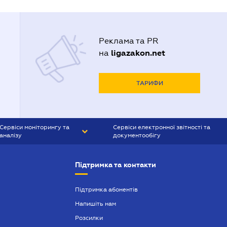
Реклама та PR
ligazakon.net
на
ТАРИФИ
Сервіси моніторингу та
Сервіси електронної звітності та
аналізу
документообігу
CONTR AGENT
Liga:REPORT
Підтримка та контакти
SMS-МАЯК
VERDICTUM
Підтримка абонентів
Напишіть нам
SEMANTRUM
Розсилки
SMS-МАЯК ІПОТЕКА