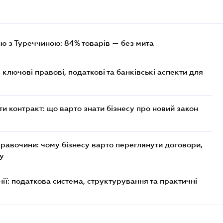
лю з Туреччиною: 84% товарів — без мита
ключові правові, податкові та банківські аcпекти для
 контракт: що варто знати бізнесу про новий закон
правочини: чому бізнесу варто переглянути договори,
ку
ії: податкова система, структурування та практичні