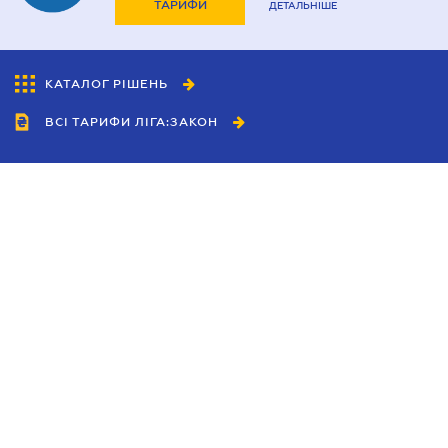
ТАРИФИ
ДЕТАЛЬНІШЕ
КАТАЛОГ РІШЕНЬ
ВСІ ТАРИФИ ЛІГА:ЗАКОН
Співробітництво
Агенти
Дилери
Політика конфіденційності
Умови використання сайту
Реклама
Блог
Новини компанії
Керівництва