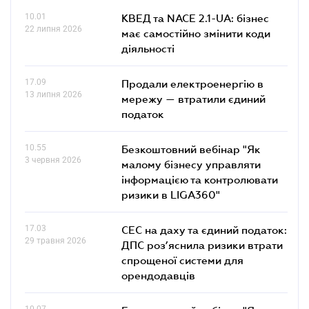
10.01
КВЕД та NACE 2.1-UA: бізнес
22 липня 2026
має самостійно змінити коди
діяльності
17.09
Продали електроенергію в
13 липня 2026
мережу — втратили єдиний
податок
10.55
Безкоштовний вебінар "Як
3 червня 2026
малому бізнесу управляти
інформацією та контролювати
ризики в LIGA360"
17.03
СЕС на даху та єдиний податок:
29 травня 2026
ДПС роз’яснила ризики втрати
спрощеної системи для
орендодавців
10.07