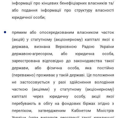
інформації про кінцевих бенефіціарних власників та/
або подання інформації про структуру власності
юридичної особи;
прямим або опосередкованим власником часток
(акцій) у статутному (акціонерному) капіталі якої є
держава, визнана Верховною Радою України
державою-агресором, або юридична особа,
зареєстрована відповідно до законодавства такої
держави, або фізична особа, яка постійно
(переважно) проживає у такій державі. Це положення
не застосовується у разі здійснення володіння
часткою (акціями) у статутному (акціонерному)
капіталі через юридичну особу, акції якої
перебувають в обігу на фондових біржах згідно з
переліком, затвердженим Кабінетом Міністрів
України (крім випадків реєстрації такої юридичної