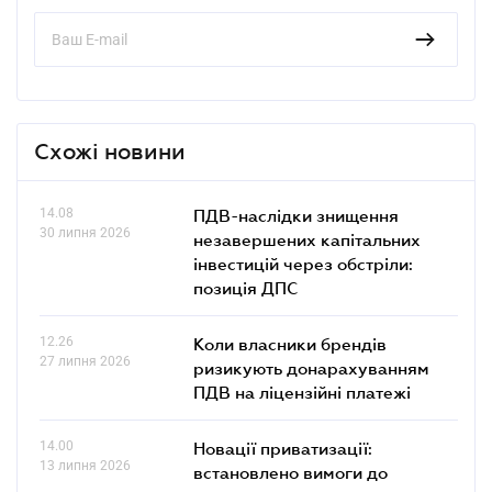
Схожі новини
14.08
ПДВ-наслідки знищення
30 липня 2026
незавершених капітальних
інвестицій через обстріли:
позиція ДПС
12.26
Коли власники брендів
27 липня 2026
ризикують донарахуванням
ПДВ на ліцензійні платежі
14.00
Новації приватизації:
13 липня 2026
встановлено вимоги до