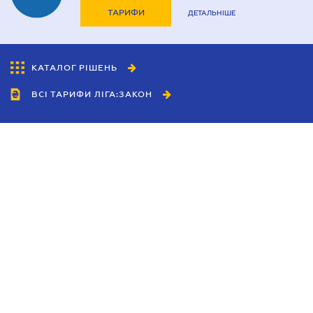
ТАРИФИ
ДЕТАЛЬНІШЕ
КАТАЛОГ РІШЕНЬ
ВСІ ТАРИФИ ЛІГА:ЗАКОН
Співробітництво
Агенти
Дилери
Політика конфіденційності
Умови використання сайту
Реклама
Блог
Новини компанії
Керівництва