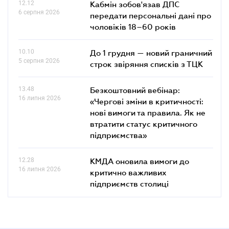
12.12
Кабмін зобов'язав ДПС
6 серпня 2026
передати персональні дані про
чоловіків 18–60 років
10.10
До 1 грудня — новий граничний
5 серпня 2026
строк звіряння списків з ТЦК
13.48
Безкоштовний вебінар:
16 липня 2026
«Чергові зміни в критичності:
нові вимоги та правила. Як не
втратити статус критичного
підприємства»
12.28
КМДА оновила вимоги до
16 липня 2026
критично важливих
підприємств столиці