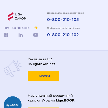
Центр підтримки користувачів
0-800-210-103
ПРО КОМПАНІЮ
Підбір продуктів та рішень
0-800-210-102
Реклама та PR
на
ligazakon.net
ТАРИФИ
Національний юридичний
каталог України
Liga:BOOK