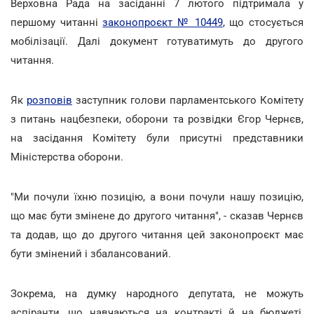
Верховна Рада на засіданні 7 лютого підтримала у
першому читанні
законопроєкт № 10449
, що стосується
мобілізації. Далі документ готуватимуть до другого
читання.
Як
розповів
заступник голови парламентського Комітету
з питань нацбезпеки, оборони та розвідки Єгор Чернєв,
на засідання Комітету були присутні представники
Міністерства оборони.
"Ми почули їхню позицію, а вони почули нашу позицію,
що має бути змінене до другого читання", - сказав Чернєв
та додав, що до другого читання цей законопроєкт має
бути змінений і збалансований.
Зокрема, на думку народного депутата, не можуть
аспіранти, що навчаються на контракті й на бюджеті,