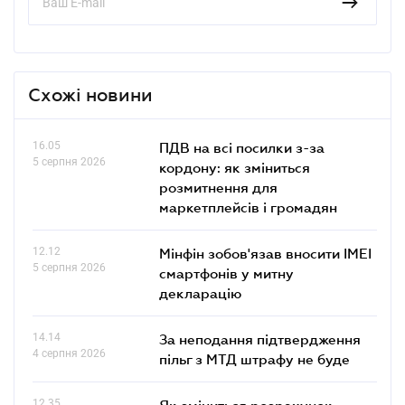
Схожі новини
16.05
ПДВ на всі посилки з-за
5 серпня 2026
кордону: як зміниться
розмитнення для
маркетплейсів і громадян
12.12
Мінфін зобов'язав вносити IMEI
5 серпня 2026
смартфонів у митну
декларацію
14.14
За неподання підтвердження
4 серпня 2026
пільг з МТД штрафу не буде
12.35
Як зміниться розрахунок