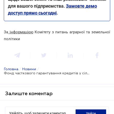
для вашого підприємства.
Замовте демо
доступ прямо сьогодні
.
За
інформацією
Комітету з питань аграрної та земельної
політики
Головна
/
Новини
/
Фонд часткового гарантування кредитів у сільському господарстві видав першу гарантію на банківський кредит
Залиште коментар
Увійдіть, щоб залишити коментар
увійти