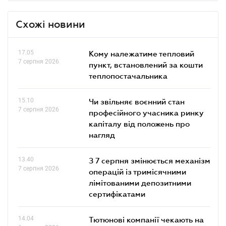
Схожі новини
17.05
Кому належатиме тепловий
7 серпня 2026
пункт, встановлений за кошти
теплопостачальника
15.10
Чи звільняє воєнний стан
7 серпня 2026
професійного учасника ринку
капіталу від положень про
нагляд
13.40
З 7 серпня змінюється механізм
7 серпня 2026
операцій із тримісячними
лімітованими депозитними
сертифікатами
14.04
Тютюнові компанії чекають на