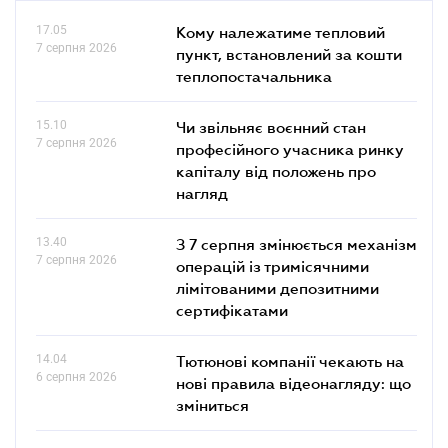
17.05
Кому належатиме тепловий
7 серпня 2026
пункт, встановлений за кошти
теплопостачальника
15.10
Чи звільняє воєнний стан
7 серпня 2026
професійного учасника ринку
капіталу від положень про
нагляд
13.40
З 7 серпня змінюється механізм
7 серпня 2026
операцій із тримісячними
лімітованими депозитними
сертифікатами
14.04
Тютюнові компанії чекають на
6 серпня 2026
нові правила відеонагляду: що
зміниться