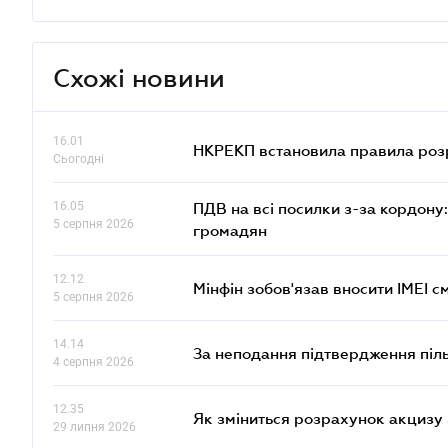
Схожі новини
16.01
НКРЕКП встановила правила розра
Сьогодні
16.05
ПДВ на всі посилки з-за кордону:
5 серпня 2026
громадян
12.12
Мінфін зобов'язав вносити IMEI 
5 серпня 2026
14.14
За неподання підтвердження піл
4 серпня 2026
12.35
Як зміниться розрахунок акцизу 
29 липня 2026