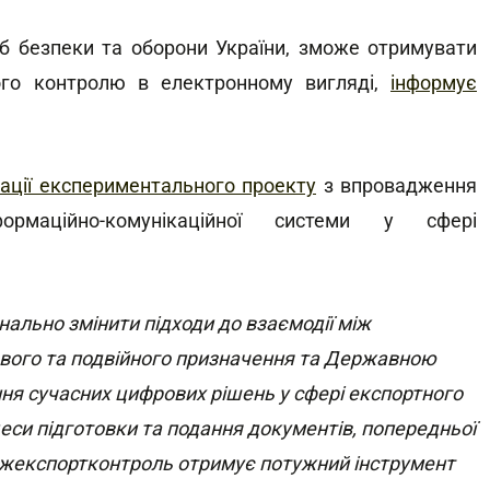
еб безпеки та оборони України, зможе отримувати
ого контролю в електронному вигляді,
інформує
ації експериментального проекту
з впровадження
ормаційно-комунікаційної системи у сфері
ально змінити підходи до взаємодії між
ового та подвійного призначення та Державною
я сучасних цифрових рішень у сфері експортного
еси підготовки та подання документів, попередньої
Держекспортконтроль отримує потужний інструмент