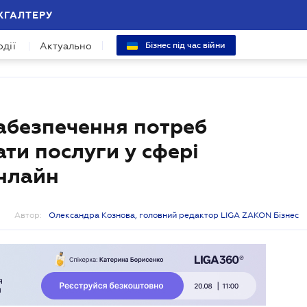
ХГАЛТЕРУ
одії
Актуально
Бізнес під час війни
забезпечення потреб
ти послуги у сфері
нлайн
Автор:
Олександра Кознова, головний редактор LIGA ZAKON Бізнес