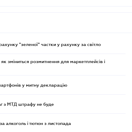
хунку "зеленої" частки у рахунку за світло
 як зміниться розмитнення для маркетплейсів і
смартфонів у митну декларацію
ьг з МТД штрафу не буде
за алкоголь і тютюн з листопада