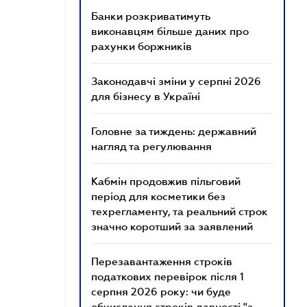
Банки розкриватимуть
виконавцям більше даних про
рахунки боржників
Законодавчі зміни у серпні 2026
для бізнесу в Україні
Головне за тиждень: державний
нагляд та регулювання
Кабмін продовжив пільговий
період для косметики без
техрегламенту, та реальний строк
значно коротший за заявлений
Перезавантаження строків
податкових перевірок після 1
серпня 2026 року: чи буде
обчислення строків давності "з