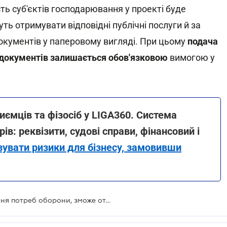
ь суб'єктів господарювання у проекті буде
ь отримувати відповідні публічні послуги й за
кументів у паперовому вигляді. При цьому
подача
х документів залишається обов'язковою
вимогою у
иємців та фізосіб у LIGA360. Система
ів: реквізити, судові справи, фінансовий і
ізувати ризики для бізнесу, замовивши
Бізнес, який працює на забезпечення потреб оборони, зможе отримувати послуги у сфері експортного контролю онлайн