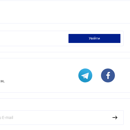
увійти
н.