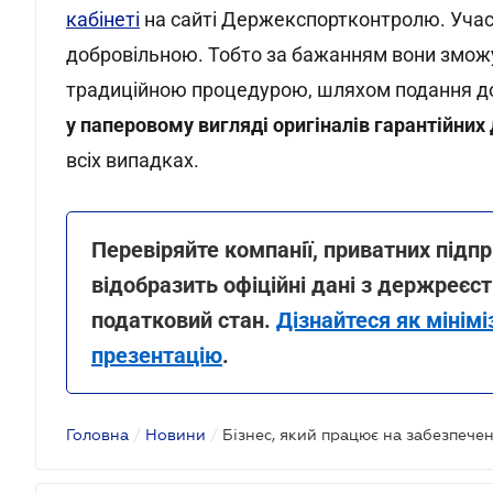
кабінеті
на сайті Держекспортконтролю. Участ
добровільною. Тобто за бажанням вони зможут
традиційною процедурою, шляхом подання до
у паперовому вигляді оригіналів гарантійни
всіх випадках.
Перевіряйте компанії, приватних підпр
відобразить офіційні дані з держреєстр
податковий стан.
Дізнайтеся як мінім
презентацію
.
Головна
/
Новини
/