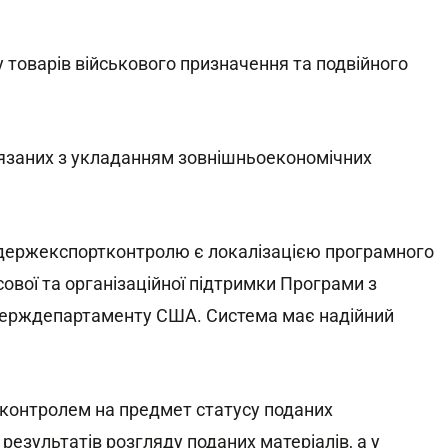
у товарів військового призначення та подвійного
'язаних з укладанням зовнішньоекономічних
 держекспортконтролю є локалізацією програмного
сової та організаційної підтримки Програми з
Держдепартаменту США. Система має надійний
контролем на предмет статусу поданих
езультатів розгляду поданих матеріалів, а у