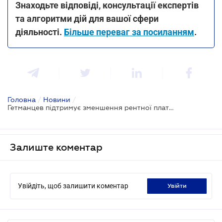
Знаходьте відповіді, консультації експертів
та алгоритми дій для вашої сфери
діяльності.
Більше переваг за посиланням
.
Головна
/
Новини
/
Гетманцев підтримує зменшення рентної плати на нові свердловини на три роки
Залиште коментар
Увійдіть, щоб залишити коментар
увійти