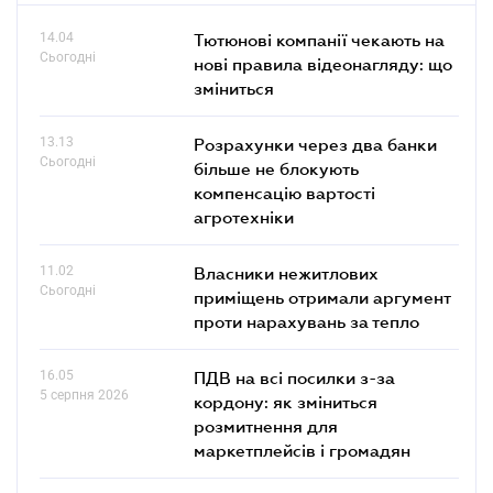
14.04
Тютюнові компанії чекають на
Сьогодні
нові правила відеонагляду: що
зміниться
13.13
Розрахунки через два банки
Сьогодні
більше не блокують
компенсацію вартості
агротехніки
11.02
Власники нежитлових
Сьогодні
приміщень отримали аргумент
проти нарахувань за тепло
16.05
ПДВ на всі посилки з-за
5 серпня 2026
кордону: як зміниться
розмитнення для
маркетплейсів і громадян