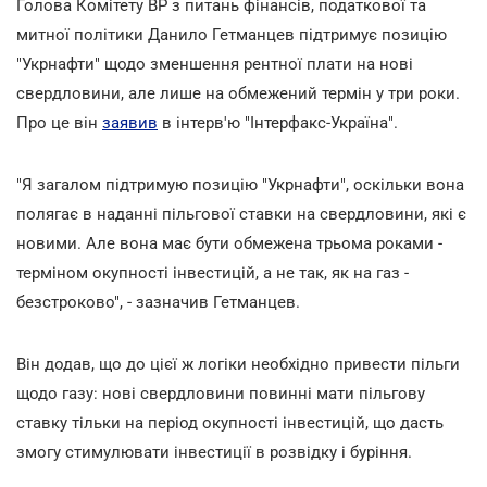
Голова Комітету ВР з питань фінансів, податкової та
митної політики Данило Гетманцев підтримує позицію
"Укрнафти" щодо зменшення рентної плати на нові
свердловини, але лише на обмежений термін у три роки.
Про це він
заявив
в інтерв'ю "Інтерфакс-Україна".
"Я загалом підтримую позицію "Укрнафти", оскільки вона
полягає в наданні пільгової ставки на свердловини, які є
новими. Але вона має бути обмежена трьома роками -
терміном окупності інвестицій, а не так, як на газ -
безстроково", - зазначив Гетманцев.
Він додав, що до цієї ж логіки необхідно привести пільги
щодо газу: нові свердловини повинні мати пільгову
ставку тільки на період окупності інвестицій, що дасть
змогу стимулювати інвестиції в розвідку і буріння.