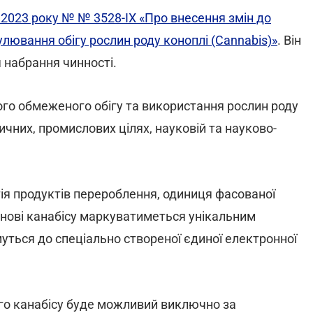
 2023 року № № 3528-IX «Про внесення змін до
лювання обігу рослин роду коноплі (Cannabis)»
. Він
я набрання чинності.
го обмеженого обігу та використання рослин роду
дичних, промислових цілях, науковій та науково-
ія продуктів перероблення, одиниця фасованої
основі канабісу маркуватиметься унікальним
уться до спеціально створеної єдиної електронної
ого канабісу буде можливий виключно за