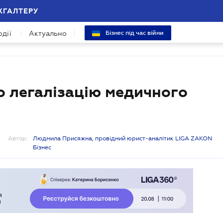
ХГАЛТЕРУ
одії
Актуально
Бізнес під час війни
о легалізацію медичного
Автор:
Людмила Присяжна, провідний юрист-аналітик LIGA ZAKON
Бізнес