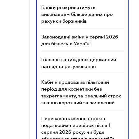
Банки розкриватимуть
виконавцям більше даних про
рахунки боржників
Законодавчі зміни у серпні 2026
для бізнесу в Україні
Головне за тиждень: державний
нагляд та регулювання
Кабмін продовжив пільговий
період для косметики без
техрегламенту, та реальний строк
значно коротший за заявлений
Перезавантаження строків
податкових перевірок після 1
серпня 2026 року: чи буде
обчислення строків давності "з