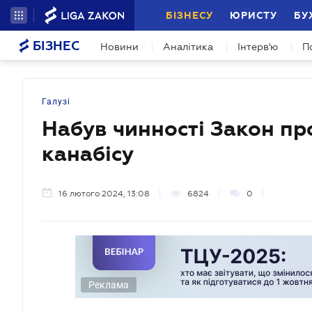
БІЗНЕСУ
ЮРИСТУ
БУ
БІЗНЕС
Новини
Аналітика
Інтерв'ю
П
Галузі
Набув чинності Закон пр
канабісу
16 лютого 2024, 13:08
6824
0
Реклама