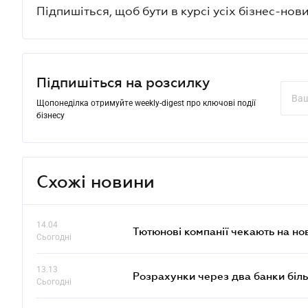
Підпишіться, щоб бути в курсі усіх бізнес-нови
Підпишіться на розсилку
Щопонеділка отримуйте weekly-digest про ключові події
бізнесу
Схожі новини
14.04
Тютюнові компанії чекають на но
Сьогодні
13.13
Розрахунки через два банки біль
Сьогодні