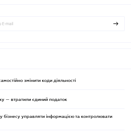
самостійно змінити коди діяльності
жу — втратили єдиний податок
у бізнесу управляти інформацією та контролювати