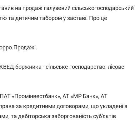
ставив на продаж галузевий сільськогосподарський
тю та дитячим табором у заставі. Про це
зорро.Продажі.
 КВЕД боржника - сільське господарство, лісове
- ПАТ «Промінвестбанк», АТ «МР Банк», АТ
 права за кредитними договорами, що укладені з
ми, та дебіторська заборгованість суб'єктів