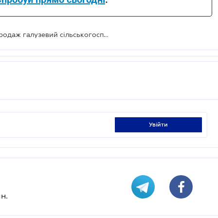
Фонд гарантування виставив на продаж галузевий сільськогосподарський пул
увійти
н.