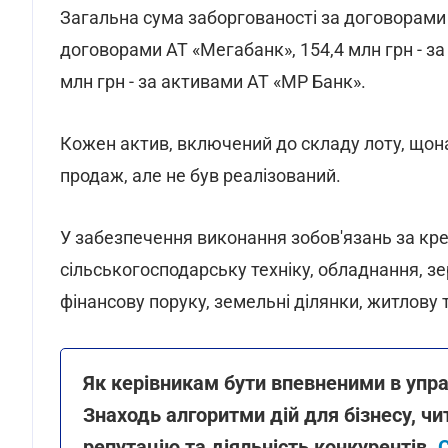
Загальна сума заборгованості за договорами ся
договорами АТ «Мегабанк», 154,4 млн грн - з
млн грн - за активами АТ «МР Банк».
Кожен актив, включений до складу лоту, щон
продаж, але не був реалізований.
У забезпечення виконання зобов'язань за к
сільськогосподарську техніку, обладнання, зе
фінансову поруку, земельні ділянки, житлову 
Як керівникам бути впевненими в упр
Знаходь алгоритми дій для бізнесу, ч
репутацію та діяльність конкурентів.