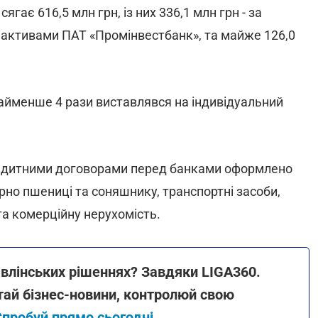
гає 616,5 млн грн, із них 336,1 млн грн - за
а активами ПАТ «Промінвестбанк», та майже 126,0
айменше 4 рази виставлявся на індивідуальний
редитними договорами перед банками оформлено
рно пшениці та соняшнику, транспортні засоби,
та комерційну нерухомість.
авлінських рішеннях? Завдяки LIGA360.
итай бізнес-новини, контролюй свою
Спробуй прямо сьогодні
.