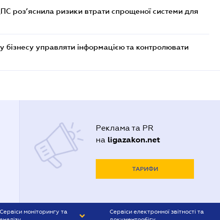
ДПС роз’яснила ризики втрати спрощеної системи для
у бізнесу управляти інформацією та контролювати
Реклама та PR
ligazakon.net
на
ТАРИФИ
Сервіси моніторингу та
Сервіси електронної звітності та
аналізу
документообігу