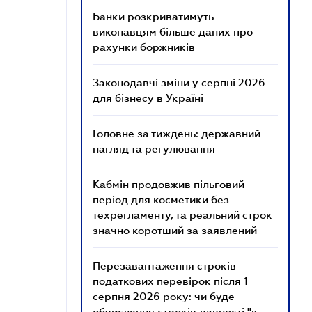
Банки розкриватимуть
виконавцям більше даних про
рахунки боржників
Законодавчі зміни у серпні 2026
для бізнесу в Україні
Головне за тиждень: державний
нагляд та регулювання
Кабмін продовжив пільговий
період для косметики без
техрегламенту, та реальний строк
значно коротший за заявлений
Перезавантаження строків
податкових перевірок після 1
серпня 2026 року: чи буде
обчислення строків давності "з