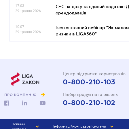
17.03
СЕС на даху та єдиний податок: 
29 травня 2026
орендодавців
10.07
Безкоштовний вебінар "Як малом
29 травня 2026
ризики в LIGA360"
Центр підтримки користувачів
0-800-210-103
Підбір продуктів та рішень
ПРО КОМПАНІЮ
0-800-210-102
Новинні
Інформаційно-правові системи
портали