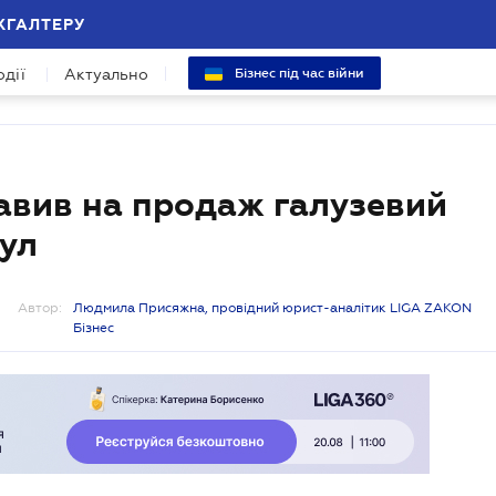
ХГАЛТЕРУ
одії
Актуально
Бізнес під час війни
авив на продаж галузевий
пул
Автор:
Людмила Присяжна, провідний юрист-аналітик LIGA ZAKON
Бізнес