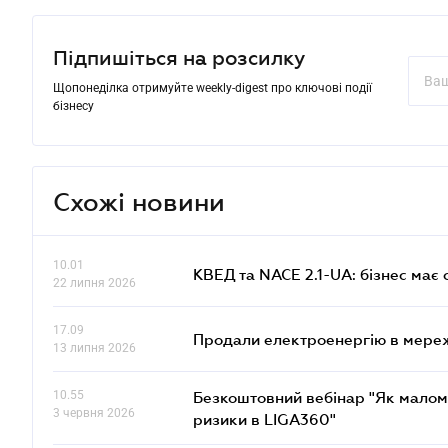
Підпишіться на розсилку
Щопонеділка отримуйте weekly-digest про ключові події
бізнесу
Схожі новини
10.01
КВЕД та NACE 2.1-UA: бізнес має 
22 липня 2026
17.09
Продали електроенергію в мере
13 липня 2026
10.55
Безкоштовний вебінар "Як малом
3 червня 2026
ризики в LIGA360"