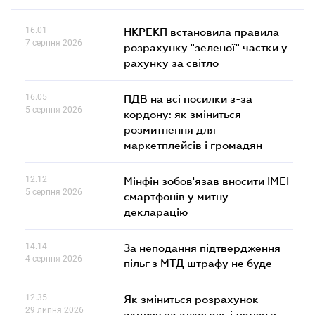
16.01
НКРЕКП встановила правила
7 серпня 2026
розрахунку "зеленої" частки у
рахунку за світло
16.05
ПДВ на всі посилки з-за
5 серпня 2026
кордону: як зміниться
розмитнення для
маркетплейсів і громадян
12.12
Мінфін зобов'язав вносити IMEI
5 серпня 2026
смартфонів у митну
декларацію
14.14
За неподання підтвердження
4 серпня 2026
пільг з МТД штрафу не буде
12.35
Як зміниться розрахунок
29 липня 2026
акцизу за алкоголь і тютюн з