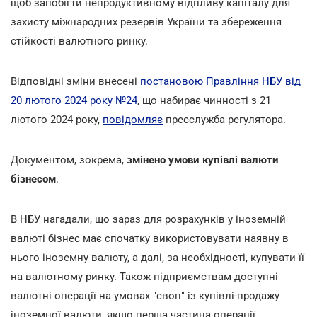
щоб запобігти непродуктивному відпливу капіталу для
захисту міжнародних резервів України та збереження
стійкості валютного ринку.
Відповідні зміни внесені
постановою Правління НБУ від
20 лютого 2024 року №24
, що набирає чинності з 21
лютого 2024 року,
повідомляє
пресслужба регулятора.
Документом, зокрема,
змінено умови купівлі валюти
бізнесом
.
В НБУ нагадали, що зараз для розрахунків у іноземній
валюті бізнес має спочатку використовувати наявну в
нього іноземну валюту, а далі, за необхідності, купувати її
на валютному ринку. Також підприємствам доступні
валютні операції на умовах "своп" із купівлі-продажу
іноземної валюти, якщо перша частина операції