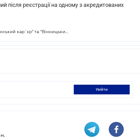
ий після реєстрації на одному з акредитованих
Фонд держмайна продав "Закупнянський кар`єр" та "Вінницький інститут землеустрою" за понад 100 мільйонів
увійти
н.