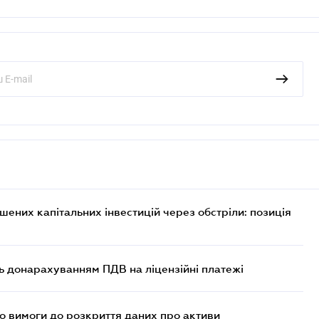
них капітальних інвестицій через обстріли: позиція
ь донарахуванням ПДВ на ліцензійні платежі
но вимоги до розкриття даних про активи