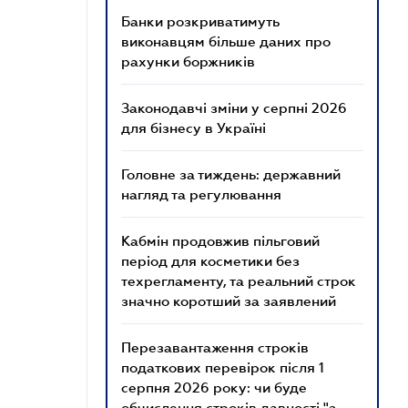
Банки розкриватимуть
виконавцям більше даних про
рахунки боржників
Законодавчі зміни у серпні 2026
для бізнесу в Україні
Головне за тиждень: державний
нагляд та регулювання
Кабмін продовжив пільговий
період для косметики без
техрегламенту, та реальний строк
значно коротший за заявлений
Перезавантаження строків
податкових перевірок після 1
серпня 2026 року: чи буде
обчислення строків давності "з