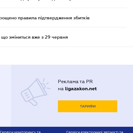
прощено правила підтвердження збитків
 що зміниться вже з 29 червня
Реклама та PR
ligazakon.net
на
ТАРИФИ
Сервіси моніторингу та
Сервіси електронної звітності та