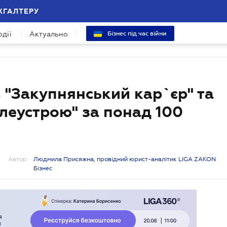
ХГАЛТЕРУ
одії
Актуально
Бізнес під час війни
"Закупнянський кар`єр" та
млеустрою" за понад 100
Автор:
Людмила Присяжна, провідний юрист-аналітик LIGA ZAKON
Бізнес