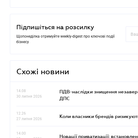
Підпишіться на розсилку
Щопонеділка отримуйте weekly-digest про ключові події
бізнесу
Схожі новини
14.08
ПДВ-наслідки знищення незаверше
30 липня 2026
ДПС
12.26
Коли власники брендів ризикуют
27 липня 2026
14.00
Новації приватизації: встановле