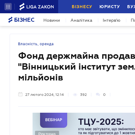
БІЗНЕСУ
ЮРИСТУ
БУ
БІЗНЕС
Новини
Аналітика
Інтерв'ю
П
Власність, оренда
Фонд держмайна продав 
"Вінницький інститут зе
мільйонів
27 лютого 2024, 12:14
392
0
Реклама