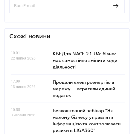
Схожі новини
10.01
КВЕД та NACE 2.1-UA: бізнес
22 липня 2026
має самостійно змінити коди
діяльності
17.09
Продали електроенергію в
13 липня 2026
мережу — втратили єдиний
податок
10.55
Безкоштовний вебінар "Як
3 червня 2026
малому бізнесу управляти
інформацією та контролювати
ризики в LIGA360"