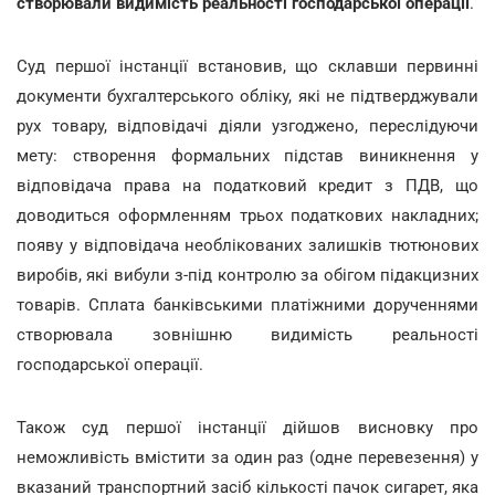
створювали видимість реальності господарської операції
.
Суд першої інстанції встановив, що склавши первинні
документи бухгалтерського обліку, які не підтверджували
рух товару, відповідачі діяли узгоджено, переслідуючи
мету: створення формальних підстав виникнення у
відповідача права на податковий кредит з ПДВ, що
доводиться оформленням трьох податкових накладних;
появу у відповідача необлікованих залишків тютюнових
виробів, які вибули з-під контролю за обігом підакцизних
товарів. Сплата банківськими платіжними дорученнями
створювала зовнішню видимість реальності
господарської операції.
Також суд першої інстанції дійшов висновку про
неможливість вмістити за один раз (одне перевезення) у
вказаний транспортний засіб кількості пачок сигарет, яка