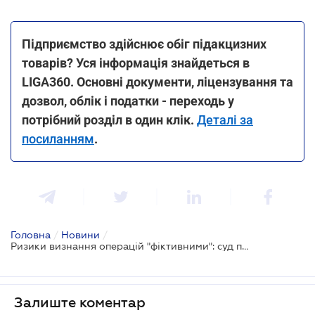
Підприємство здійснює обіг підакцизних
товарів? Уся інформація знайдеться в
LIGA360. Основні документи, ліцензування та
дозвол, облік і податки - переходь у
потрібний розділ в один клік.
Деталі за
посиланням
.
Головна
/
Новини
/
Ризики визнання операцій "фіктивними": суд підтримав позицію податківців щодо визнання договору поставки недійсним
Залиште коментар