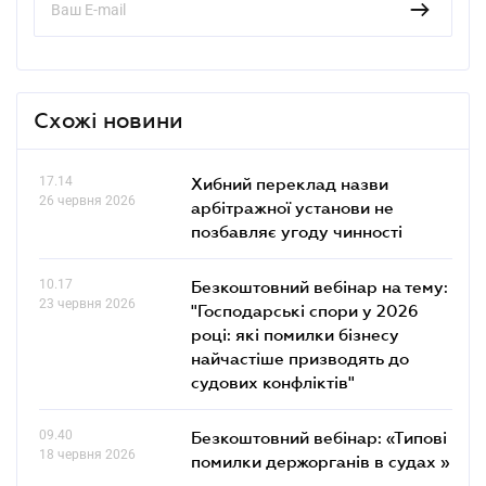
Схожі новини
17.14
Хибний переклад назви
26 червня 2026
арбітражної установи не
позбавляє угоду чинності
10.17
Безкоштовний вебінар на тему:
23 червня 2026
"Господарські спори у 2026
році: які помилки бізнесу
найчастіше призводять до
судових конфліктів"
09.40
Безкоштовний вебінар: «Типові
18 червня 2026
помилки держорганів в судах »