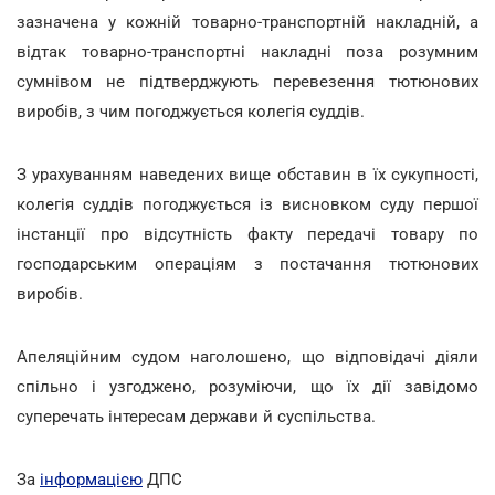
зазначена у кожній товарно-транспортній накладній, а
відтак товарно-транспортні накладні поза розумним
сумнівом не підтверджують перевезення тютюнових
виробів, з чим погоджується колегія суддів.
З урахуванням наведених вище обставин в їх сукупності,
колегія суддів погоджується із висновком суду першої
інстанції про відсутність факту передачі товару по
господарським операціям з постачання тютюнових
виробів.
Апеляційним судом наголошено, що відповідачі діяли
спільно і узгоджено, розуміючи, що їх дії завідомо
суперечать інтересам держави й суспільства.
За
інформацією
ДПС