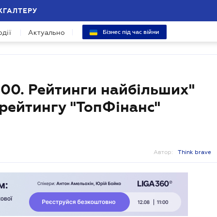
ХГАЛТЕРУ
одії
Актуально
Бізнес під час війни
100. Рейтинги найбільших"
рейтингу "ТопФінанс"
Автор:
Think brave