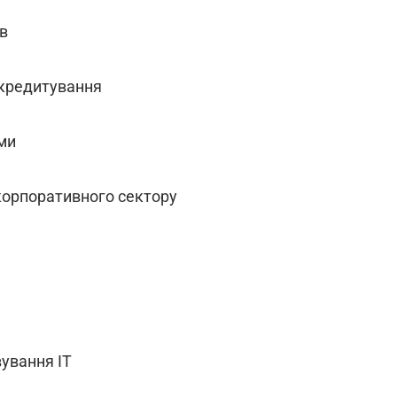
в
кредитування
ми
корпоративного сектору
ування IT