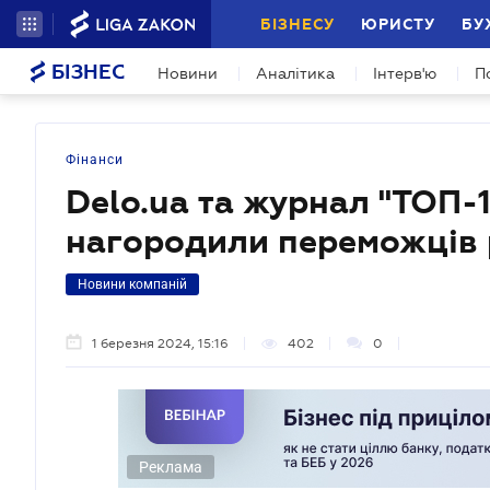
БІЗНЕСУ
ЮРИСТУ
БУ
БІЗНЕС
Новини
Аналітика
Інтерв'ю
П
Фінанси
Delo.ua та журнал "ТОП-
нагородили переможців 
Новини компаній
1 березня 2024, 15:16
402
0
Реклама