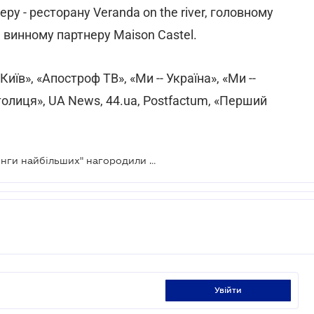
у - ресторану Veranda on the river, головному
 винному партнеру Maison Castel.
їв», «Апостроф ТВ», «Ми -- Україна», «Ми --
толиця», UA News, 44.ua, Postfactum, «Перший
Delo.ua та журнал "ТОП-100. Рейтинги найбільших" нагородили переможців рейтингу "ТопФінанс"
увійти