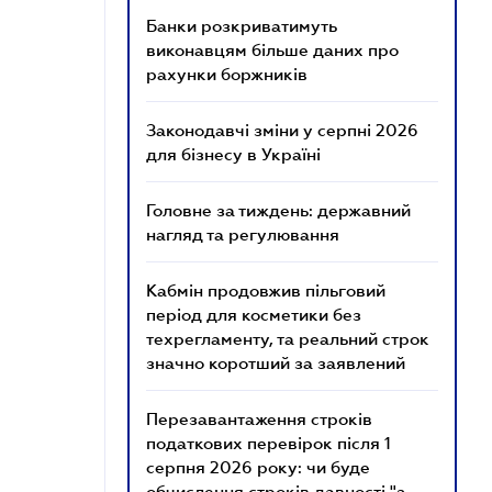
Банки розкриватимуть
виконавцям більше даних про
рахунки боржників
Законодавчі зміни у серпні 2026
для бізнесу в Україні
Головне за тиждень: державний
нагляд та регулювання
Кабмін продовжив пільговий
період для косметики без
техрегламенту, та реальний строк
значно коротший за заявлений
Перезавантаження строків
податкових перевірок після 1
серпня 2026 року: чи буде
обчислення строків давності "з