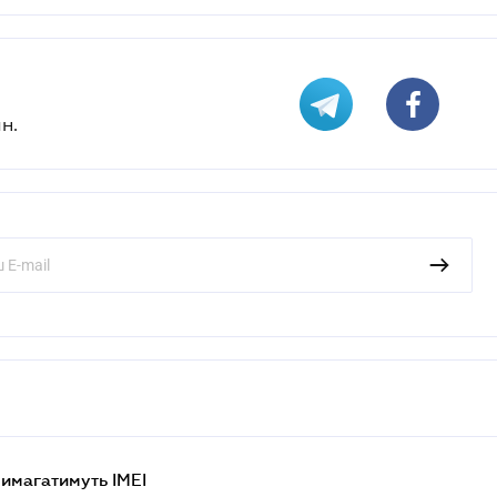
н.
 вимагатимуть IMEI