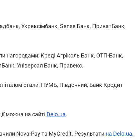
банк, Укрексімбанк, Sense Банк, ПриватБанк,
ли нагородами: Креді Агріколь Банк, ОТП-Банк,
яБанк, Універсал Банк, Правекс.
капіталом стали: ПУМБ, Південний, Банк Кредит
ії можна на сайті
Delo.ua
.
ачили Nova-Pay та MyCredit. Результати
на Delo.ua
.