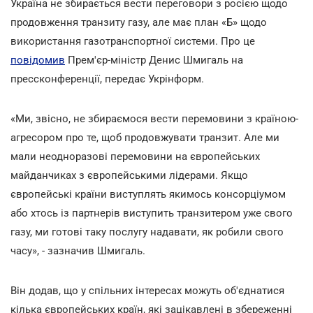
Україна не збирається вести переговори з росією щодо
продовження транзиту газу, але має план «Б» щодо
використання газотранспортної системи. Про це
повідомив
Прем'єр-міністр Денис Шмигаль на
прессконференції, передає Укрінформ.
«Ми, звісно, не збираємося вести перемовини з країною-
агресором про те, щоб продовжувати транзит. Але ми
мали неодноразові перемовини на європейських
майданчиках з європейськими лідерами. Якщо
європейські країни виступлять якимось консорціумом
або хтось із партнерів виступить транзитером уже свого
газу, ми готові таку послугу надавати, як робили свого
часу», - зазначив Шмигаль.
Він додав, що у спільних інтересах можуть об'єднатися
кілька європейських країн, які зацікавлені в збереженні