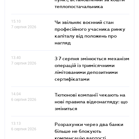
теплопостачальника
15.10
Чи звільняє воєнний стан
7 серпня 2026
професійного учасника ринку
капіталу від положень про
нагляд
13.40
З 7 серпня змінюється механізм
7 серпня 2026
операцій із тримісячними
лімітованими депозитними
сертифікатами
14.04
Тютюнові компанії чекають на
6 серпня 2026
нові правила відеонагляду: що
зміниться
13.13
Розрахунки через два банки
6 серпня 2026
більше не блокують
компенсацію вартості