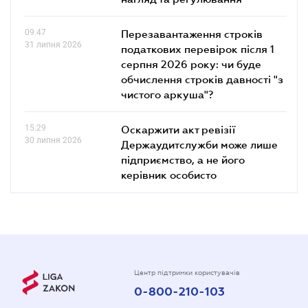
09.47
Перезавантаження строків
31 липня 2026
податкових перевірок після 1
серпня 2026 року: чи буде
обчислення строків давності "з
чистого аркуша"?
15.29
Оскаржити акт ревізії
30 липня 2026
Держаудитслужби може лише
підприємство, а не його
керівник особисто
Центр підтримки користувачів
0-800-210-103