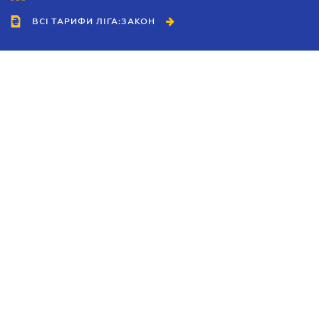
ВСІ ТАРИФИ ЛІГА:ЗАКОН
Співробітництво
Агенти
Дилери
Політика конфіденційності
Умови використання сайту
Реклама
Блог
Новини компанії
Керівництва
Каталоги компаній
Теми в центрі уваги
Підтримка та контакти