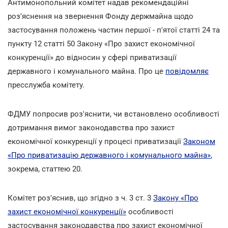
Антимонопольний комітет надав рекомендаційні
роз'яснення на звернення Фонду держмайна щодо
застосування положень частин першої - п'ятої статті 24 та
пункту 12 статті 50 Закону «Про захист економічної
конкуренції» до відносин у сфері приватизації
державного і комунального майна. Про це
повідомляє
пресслужба комітету.
ФДМУ попросив роз'яснити, чи встановлено особливості
дотримання вимог законодавства про захист
економічної конкуренції у процесі приватизації
Законом
«Про приватизацію державного і комунального майна»
,
зокрема, статтею 20.
Комітет роз'яснив, що згідно з ч. 3 ст. 3
Закону «Про
захист економічної конкуренції»
особливості
застосування законодавства про захист економічної