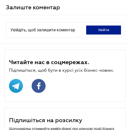
Залиште коментар
Увійдіть, щоб залишити коментар
увійти
Читайте нас в соцмережах.
Підпишіться, щоб бути в курсі усіх бізнес-новин.
Підпишіться на розсилку
Щопонеділка отримуйте weekly-digest про ключові події бізнесу