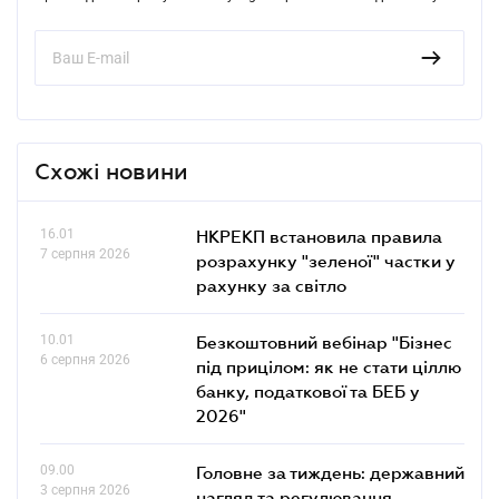
Схожі новини
16.01
НКРЕКП встановила правила
7 серпня 2026
розрахунку "зеленої" частки у
рахунку за світло
10.01
Безкоштовний вебінар "Бізнес
6 серпня 2026
під прицілом: як не стати ціллю
банку, податкової та БЕБ у
2026"
09.00
Головне за тиждень: державний
3 серпня 2026
нагляд та регулювання