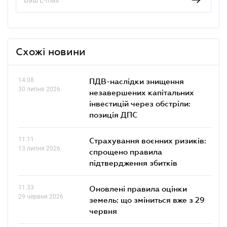
Схожі новини
14.08
ПДВ-наслідки знищення
30 липня 2026
незавершених капітальних
інвестицій через обстріли:
позиція ДПС
11.11
Страхування воєнних ризиків:
13 липня 2026
спрощено правила
підтвердження збитків
11.33
Оновлені правила оцінки
29 червня 2026
земель: що зміниться вже з 29
червня