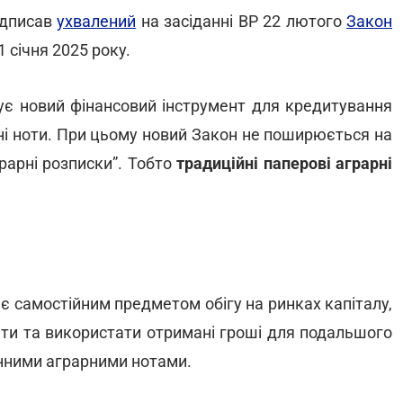
ідписав
ухвалений
на засіданні ВР 22 лютого
Закон
1 січня 2025 року.
є новий фінансовий інструмент для кредитування
ні ноти. При цьому новий Закон не поширюється на
рарні розписки”. Тобто
традиційні паперові аграрні
 є самостійним предметом обігу на ринках капіталу,
ати та використати отримані гроші для подальшого
онними аграрними нотами.