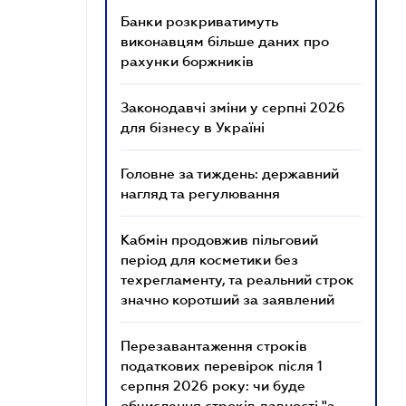
Банки розкриватимуть
виконавцям більше даних про
рахунки боржників
Законодавчі зміни у серпні 2026
для бізнесу в Україні
Головне за тиждень: державний
нагляд та регулювання
Кабмін продовжив пільговий
період для косметики без
техрегламенту, та реальний строк
значно коротший за заявлений
Перезавантаження строків
податкових перевірок після 1
серпня 2026 року: чи буде
обчислення строків давності "з