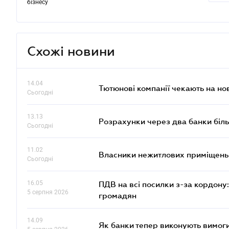
бізнесу
Схожі новини
14.04
Тютюнові компанії чекають на но
Сьогодні
13.13
Розрахунки через два банки біль
Сьогодні
11.02
Власники нежитлових приміщень 
Сьогодні
16.05
ПДВ на всі посилки з-за кордону:
5 серпня 2026
громадян
14.09
Як банки тепер виконують вимоги