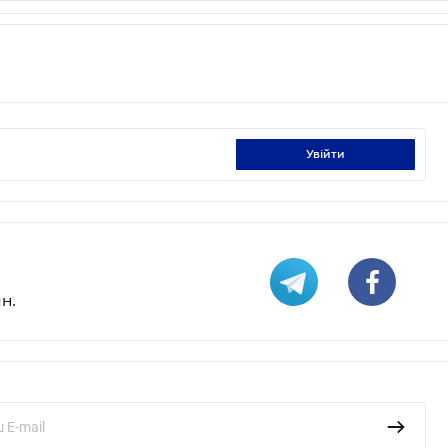
увійти
н.