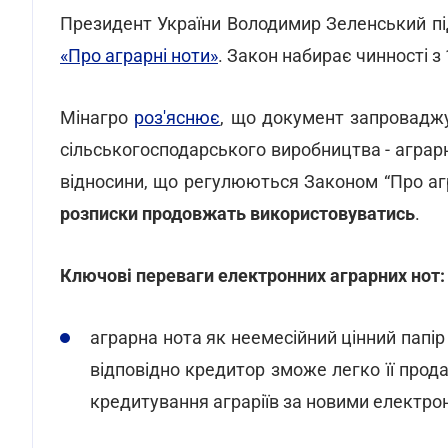
Президент України Володимир Зеленський п
«Про аграрні ноти»
. Закон набирає чинності з 
Мінагро
роз'яснює
, що документ запроваджу
сільськогосподарського виробництва - аграр
відносини, що регулюються Законом “Про аг
розписки продовжать використовуватись
.
Ключові переваги електронних аграрних нот:
аграрна нота як неемесійний цінний папір
відповідно кредитор зможе легко її прод
кредитування аграріїв за новими електр