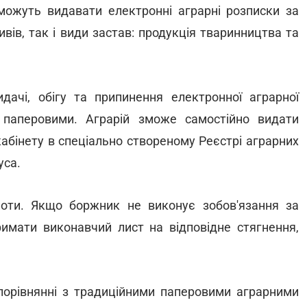
 можуть видавати електронні аграрні розписки за
вів, так і види застав: продукція тваринництва та
ачі, обігу та припинення електронної аграрної
 паперовими. Аграрій зможе самостійно видати
кабінету в спеціально створеному Реєстрі аграрних
уса.
 ноти. Якщо боржник не виконує зобов'язання за
имати виконавчий лист на відповідне стягнення,
порівнянні з традиційними паперовими аграрними