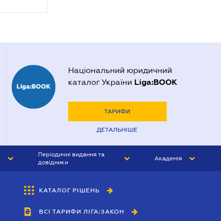
Національний юридичний
Liga:BOOK
каталог України
ТАРИФИ
ДЕТАЛЬНІШЕ
Періодичні видання та
Академія
довідники
ЮРИСТ&ЗАКОН
АКАДЕМІЯ ЛІГА:ЗАКОН
КАТАЛОГ РІШЕНЬ
БУХГАЛТЕР&ЗАКОН
ВСІ ТАРИФИ ЛІГА:ЗАКОН
ВІСНИК МСФЗ