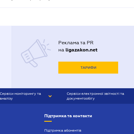
Реклама та PR
ligazakon.net
на
ТАРИФИ
Сервіси моніторингу та
Сервіси електронної звітності та
аналізу
документообігу
CONTR AGENT
Liga:REPORT
Підтримка та контакти
SMS-МАЯК
VERDICTUM
Підтримка абонентів