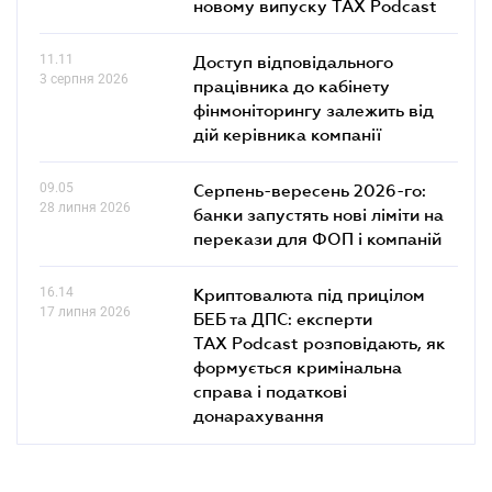
новому випуску TAX Podcast
11.11
Доступ відповідального
3 серпня 2026
працівника до кабінету
фінмоніторингу залежить від
дій керівника компанії
09.05
Серпень-вересень 2026-го:
28 липня 2026
банки запустять нові ліміти на
перекази для ФОП і компаній
16.14
Криптовалюта під прицілом
17 липня 2026
БЕБ та ДПС: експерти
TAX Podcast розповідають, як
формується кримінальна
справа і податкові
донарахування