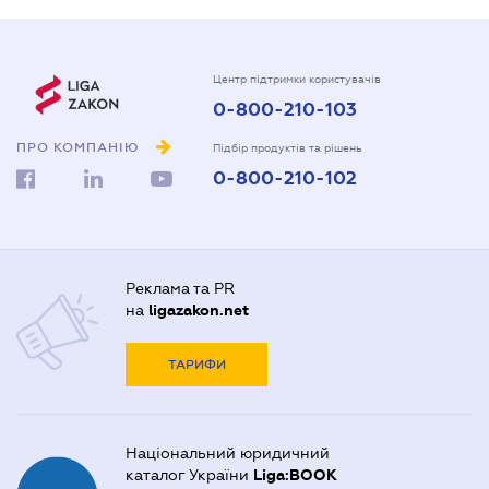
Центр підтримки користувачів
0-800-210-103
ПРО КОМПАНІЮ
Підбір продуктів та рішень
0-800-210-102
Реклама та PR
на
ligazakon.net
ТАРИФИ
Національний юридичний
каталог України
Liga:BOOK