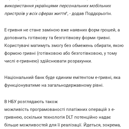
використання українцями персональних мобільних
пристроїв у всіх сферах життя
", - додав Поддєрьогін.
Е-гривня не стане заміною вже наявних форм грошей, а
доповнить готівкову та безготівкову форми гривні.
Користувачі матимуть змогу без обмежень обирати, якою
формою гривні (готівковою або безготівковою, у тому
числі е-гривнею) здійснювати розрахунки.
Національний банк буде єдиним емітентом е-гривні, яка
функціонуватиме на загальнодержавному рівні.
В НБУ розглядають також
можливість програмованості платіжних операцій з е-
гривнею, оскільки технологія DLT потенційно надає
більше можливостей для її реалізації. Йдеться, зокрема,