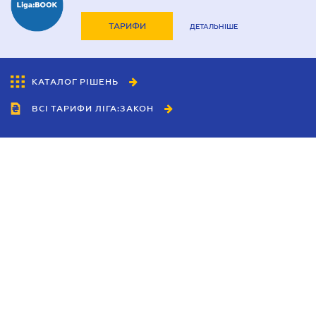
ТАРИФИ
ДЕТАЛЬНІШЕ
КАТАЛОГ РІШЕНЬ
ВСІ ТАРИФИ ЛІГА:ЗАКОН
Співробітництво
Агенти
Дилери
Політика конфіденційності
Умови використання сайту
Реклама
Блог
Новини компанії