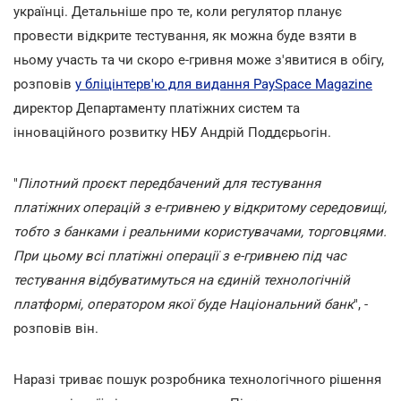
українці. Детальніше про те, коли регулятор планує
провести відкрите тестування, як можна буде взяти в
ньому участь та чи скоро е-гривня може з'явитися в обігу,
розповів
у бліцінтерв'ю для видання PaySpace Magazine
директор Департаменту платіжних систем та
інноваційного розвитку НБУ Андрій Поддєрьогін.
"
Пілотний проєкт передбачений для тестування
платіжних операцій з е-гривнею у відкритому середовищі,
тобто з банками і реальними користувачами, торговцями.
При цьому всі платіжні операції з е-гривнею під час
тестування відбуватимуться на єдиній технологічній
платформі, оператором якої буде Національний банк
", -
розповів він.
Наразі триває пошук розробника технологічного рішення