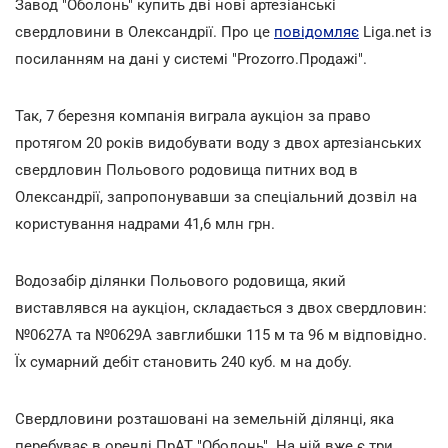
Завод "Оболонь" купить дві нові артезіанські
свердловини в Олександрії. Про це
повідомляє
Liga.net із
посиланням на дані у системі "Prozorro.Продажі".
Так, 7 березня компанія виграла аукціон за право
протягом 20 років видобувати воду з двох артезіанських
свердловин Польового родовища питних вод в
Олександрії, запропонувавши за спеціальний дозвіл на
користування надрами 41,6 млн грн.
Водозабір ділянки Польового родовища, який
виставлявся на аукціон, складається з двох свердловин:
№0627А та №0629А завглибшки 115 м та 96 м відповідно.
Їх сумарний дебіт становить 240 куб. м на добу.
Свердловини розташовані на земельній ділянці, яка
перебуває в оренді ПрАТ "Оболонь". На ній вже є три