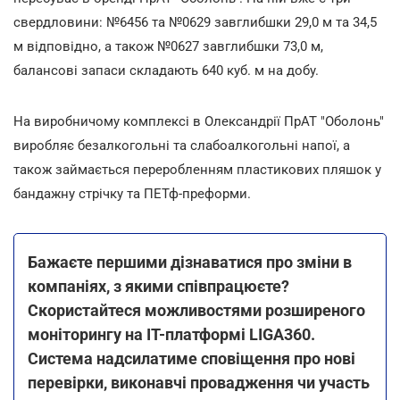
свердловини: №6456 та №0629 завглибшки 29,0 м та 34,5
м відповідно, а також №0627 завглибшки 73,0 м,
балансові запаси складають 640 куб. м на добу.
На виробничому комплексі в Олександрії ПрАТ "Оболонь"
виробляє безалкогольні та слабоалкогольні напої, а
також займається переробленням пластикових пляшок у
бандажну стрічку та ПЕТф-преформи.
Бажаєте першими дізнаватися про зміни в
компаніях, з якими співпрацюєте?
Скористайтеся можливостями розширеного
моніторингу на ІТ-платформі LIGA360.
Система надсилатиме сповіщення про нові
перевірки, виконавчі провадження чи участь