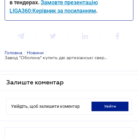
в тендерах.
Замовте презентацію
LIGA360:Керівник за посиланням
.
Головна
/
Новини
/
Завод "Оболонь" купить дві артезіанські свердловини за 41,6 млн грн
Залиште коментар
Увійдіть, щоб залишити коментар
увійти