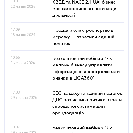
10.01
КВЕД та NACE 2.1-UA: бізнес
22 липня 2026
має самостійно змінити коди
діяльності
17.09
Продали електроенергію в
13 липня 2026
мережу — втратили єдиний
податок
10.55
Безкоштовний вебінар "Як
3 червня 2026
малому бізнесу управляти
інформацією та контролювати
ризики в LIGA360"
17.03
СЕС на даху та єдиний податок:
29 травня 2026
ДПС роз’яснила ризики втрати
спрощеної системи для
орендодавців
10.07
Безкоштовний вебінар "Як
29 травня 2026