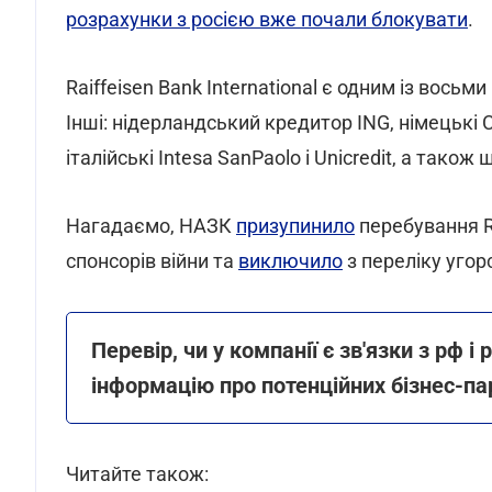
розрахунки з росією вже почали блокувати
.
Raiffeisen Bank International є одним із восьм
Інші: нідерландський кредитор ING, німецькі 
італійські Intesa SanPaolo і Unicredit, а тако
Нагадаємо, НАЗК
призупинило
перебування Ra
спонсорів війни та
виключило
з переліку угор
Перевір, чи у компанії є зв'язки з рф 
інформацію про потенційних бізнес-па
Читайте також: