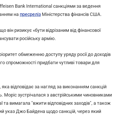
feisen Bank International санкціями за ведення
ланням на
пресреліз
Міністерства фінансів США.
 що він ризикує «бути відрізаним від фінансової
ансувати російську армію.
ріоритет обмеженню доступу уряду росії до доходів
його спроможності придбати чутливі товари для
 яка відповідає за нагляд за виконанням санкцій
ь. Моріс зустрічалася з австрійськими чиновниками
al та вимагала "вжити відповідних заходів", а також
ий указ Джо Байдена щодо санкцій, через який