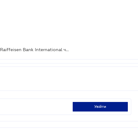
США можуть ввести санкції проти Raiffeisen Bank International через ведення бізнесу в рф
увійти