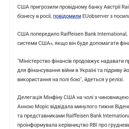
США пригрозили провідному банку Австрії Raif
бізнесу в росії,
повідомили
EUobserver з поси
США попередило Raiffeisen Bank International,
системи США», якщо він буде допомагати фін
"Міністерство фінансів продовжує надавати п
для фінансування війни в Україні та підриву 
використання на полі бою", йдеться у релізі.
Делегація Мінфіну США на чолі з чиновницею,
Анною Моріс відвідала минулого тижня Віден
та представниками Raiffeisen Bank Internation
проінформувала керівництво RBI про груднев