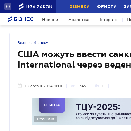
БІЗНЕСУ
ЮРИСТУ
БУ
БІЗНЕС
Новини
Аналітика
Інтерв'ю
П
Безпека бізнесу
США можуть ввести санкц
International через веде
11 березня 2024, 11:01
1345
0
Реклама