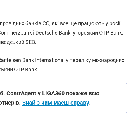
и провідних банків ЄС, які все ще працюють у росії.
Commerzbank і Deutsche Bank, угорський OTP Bank,
ж шведський SEB.
iffeisen Bank International у переліку міжнародних
ський OTP Bank.
і рб. ContrAgent у LIGA360 покаже всю
ртнерів.
Знай з ким маєш справу
.