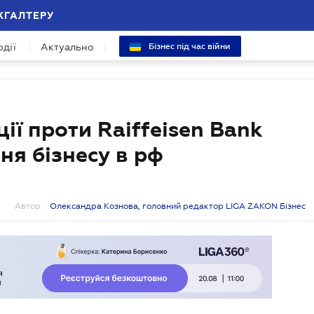
ХГАЛТЕРУ
одії
Актуально
Бізнес під час війни
ії проти Raiffeisen Bank
ння бізнесу в рф
Автор:
Олександра Кознова, головний редактор LIGA ZAKON Бізнес