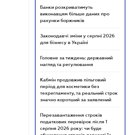
Банки розкриватимуть
виконавцям більше даних про
рахунки боржників
Законодавчі зміни у серпні 2026
для бізнесу в Україні
Головне за тиждень: державний
нагляд та регулювання
Кабмін продовжив пільговий
період для косметики без
техрегламенту, та реальний строк
значно коротший за заявлений
Перезавантаження строків
податкових перевірок після 1
серпня 2026 року: чи буде
обчислення строків давності "з