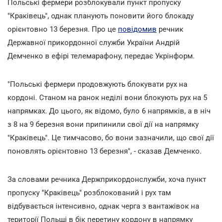
Польські фермери розблокували пункт пропуску
"Краківець", однак планують поновити його блокаду
орієнтовно 13 березня. Про це
повідомив
речник
Державної прикордонної служби України Андрій
Демченко в ефірі телемарафону, передає Укрінформ.
"Польські фермери продовжують блокувати рух на
кордоні. Станом на ранок неділі вони блокують рух на 5
напрямках. До цього, як відомо, було 6 напрямків, а в ніч
з 8 на 9 березня вони припинили свої дії на напрямку
"Краківець". Це тимчасово, бо вони зазначили, що свої дії
поновлять орієнтовно 13 березня", - сказав Демченко.
За словами речника Держприкордонслужби, хоча пункт
пропуску "Краківець" розблокований і рух там
відбувається інтенсивно, однак черга з вантажівок на
території Польщі в бік перетину кордону в напрямку