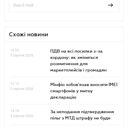
Схожі новини
16.05
ПДВ на всі посилки з-за
5 серпня 2026
кордону: як зміниться
розмитнення для
маркетплейсів і громадян
12.12
Мінфін зобов'язав вносити IMEI
5 серпня 2026
смартфонів у митну
декларацію
14.14
За неподання підтвердження
4 серпня 2026
пільг з МТД штрафу не буде