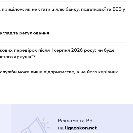
 прицілом: як не стати ціллю банку, податкової та БЕБ у
нагляд та регулювання
ових перевірок після 1 серпня 2026 року: чи буде
истого аркуша"?
служби може лише підприємство, а не його керівник
Реклама та PR
ligazakon.net
на