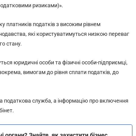
податковими ризиками)».
у платників податків з високим рівнем
нодавства, які користуватимуться низкою переваг
го стану.
ься юридичні особи та фізичні особи-підприємці,
(зокрема, вимогам до рівня сплати податків, до
 податкова служба, а інформацію про включення
інет.
органи? Знайте, як захистити бізнес