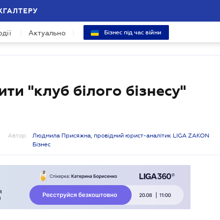
ХГАЛТЕРУ
одії
Актуально
Бізнес під час війни
ти "клуб білого бізнесу"
Автор:
Людмила Присяжна, провідний юрист-аналітик LIGA ZAKON
Бізнес