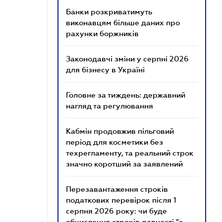
Банки розкриватимуть
виконавцям більше даних про
рахунки боржників
Законодавчі зміни у серпні 2026
для бізнесу в Україні
Головне за тиждень: державний
нагляд та регулювання
Кабмін продовжив пільговий
період для косметики без
техрегламенту, та реальний строк
значно коротший за заявлений
Перезавантаження строків
податкових перевірок після 1
серпня 2026 року: чи буде
обчислення строків давності "з