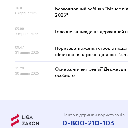
10.01
Безкоштовний вебінар "Бізнес під
6 серпня 2026
2026"
09.00
Головне за тиждень: державний 
3 серпня 2026
09.47
Перезавантаження строків податк
31 липня 2026
обчислення строків давності "з ч
15.29
Оскаржити акт ревізії Держаудит
30 липня 2026
особисто
Центр підтримки користувачів
0-800-210-103