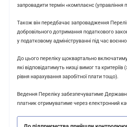
запровадити термін «комплаєнс (управління 
Також він передбачає запровадження Перелік
добровільного дотримання податкового зако
у податковому адмініструванні під час воєнно
До цього переліку щоквартально включатимут
які відповідатимуть низці вимог та критеріїв 
рівня нарахування заробітної плати тощо).
Ведення Переліку забезпечуватиме Державна
платник отримуватиме через електронний каб
До підприємства прийшли контролюючі 