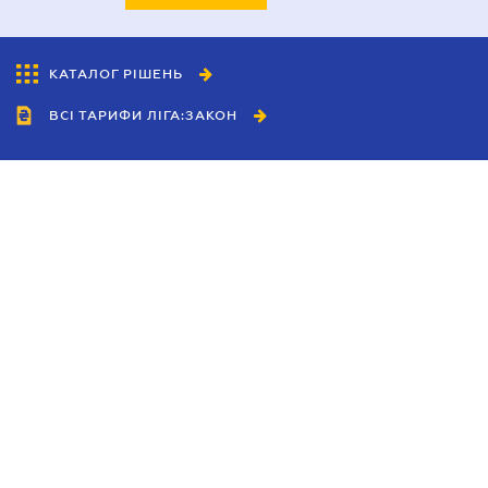
КАТАЛОГ РІШЕНЬ
ВСІ ТАРИФИ ЛІГА:ЗАКОН
Співробітництво
Агенти
Дилери
Політика конфіденційності
Умови використання сайту
Реклама
Блог
Новини компанії
Керівництва
Каталоги компаній