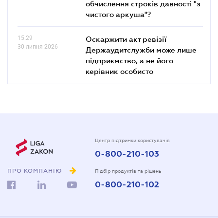
обчислення строків давності "з
чистого аркуша"?
15.29
Оскаржити акт ревізії
30 липня 2026
Держаудитслужби може лише
підприємство, а не його
керівник особисто
Центр підтримки користувачів
0-800-210-103
ПРО КОМПАНІЮ
Підбір продуктів та рішень
0-800-210-102