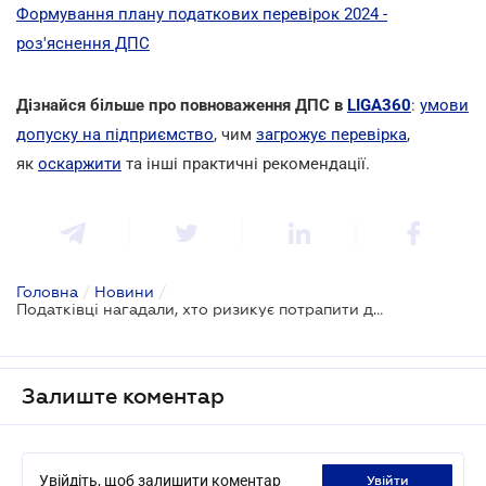
Формування плану податкових перевірок 2024 -
роз'яснення ДПС
Дізнайся більше про повноваження ДПС в
LIGA360
:
умови
допуску на підприємство
, чим
загрожує перевірка
,
як
оскаржити
та інші практичні рекомендації.
Головна
/
Новини
/
Податківці нагадали, хто ризикує потрапити до плану перевірок на 2024 рік
Залиште коментар
Увійдіть, щоб залишити коментар
увійти