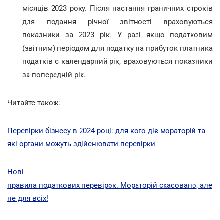
місяців 2023 року. Після настання граничних строків
для подання річної звітності враховуються
показники за 2023 рік. У разі якщо податковим
(звітним) періодом для податку на прибуток платника
податків є календарний рік, враховуються показники
за попередній рік.
Читайте також:
Перевірки бізнесу в 2024 році: для кого діє мораторій та
які органи можуть здійснювати перевірки
Нові
правила податкових перевірок. Мораторій скасовано, але
не для всіх!