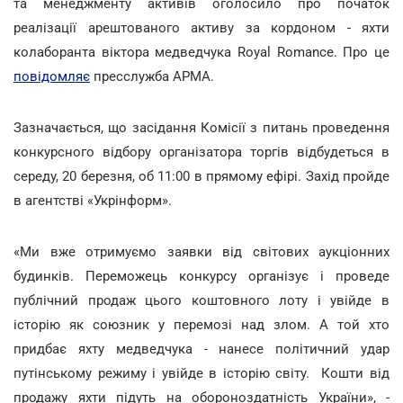
та менеджменту активів оголосило про початок
реалізації арештованого активу за кордоном - яхти
колаборанта віктора медведчука Royal Romance. Про це
повідомляє
пресслужба АРМА.
Зазначається, що засідання Комісії з питань проведення
конкурсного відбору організатора торгів відбудеться в
середу, 20 березня, об 11:00 в прямому ефірі. Захід пройде
в агентстві «Укрінформ».
«Ми вже отримуємо заявки від світових аукціонних
будинків. Переможець конкурсу організує і проведе
публічний продаж цього коштовного лоту і увійде в
історію як союзник у перемозі над злом. А той хто
придбає яхту медведчука - нанесе політичний удар
путінському режиму і увійде в історію світу. Кошти від
продажу яхти підуть на обороноздатність України», -