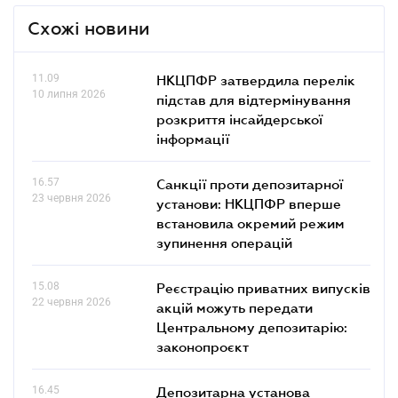
Схожі новини
11.09
НКЦПФР затвердила перелік
10 липня 2026
підстав для відтермінування
розкриття інсайдерської
інформації
16.57
Санкції проти депозитарної
23 червня 2026
установи: НКЦПФР вперше
встановила окремий режим
зупинення операцій
15.08
Реєстрацію приватних випусків
22 червня 2026
акцій можуть передати
Центральному депозитарію:
законопроєкт
16.45
Депозитарна установа