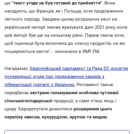
що
"текст угоди не був готовий до прийняття"
. Вони
нагадують, що Франція, як і Польща, хоче продовження
звітного періоду. Завдяки цьому розрахунок квот на
український імпорт зможе врахувати дані 2021 року, коли
цей імпорт був ще на низькому рівні. Париж також хоче,
щоб пшениця була включена до списку продуктів, на які
поширюються квоти", - зазначили в RMF FM.
Нагадаємо,
Європейський парламент та Рада ЄС досягли
попередньої згоди про продовження заходів з
лібералізації торгівлі з Україною.
Регламент також
передбачає
екстрене гальмування особливо чутливої
сільськогосподарської
продукції, а саме птиці, яєць і
цукру. Євродепутати домоглися
розширення цього
переліку овесом, кукурудзою, крупою та медом
.