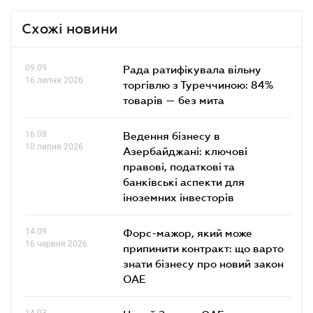
Схожі новини
09.09
Рада ратифікувала вільну
16 липня 2026
торгівлю з Туреччиною: 84%
товарів — без мита
16.08
Ведення бізнесу в
10 липня 2026
Азербайджані: ключові
правові, податкові та
банківські аcпекти для
іноземних інвесторів
14.09
Форс-мажор, який може
16 червня 2026
припинити контракт: що варто
знати бізнесу про новий закон
ОАЕ
14.03