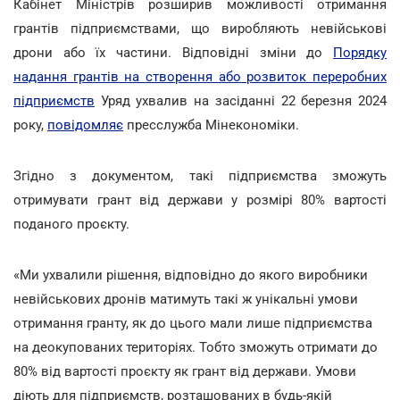
Кабінет Міністрів розширив можливості отримання
грантів підприємствами, що виробляють невійськові
дрони або їх частини. Відповідні зміни до
Порядку
надання грантів на створення або розвиток переробних
підприємств
Уряд ухвалив на засіданні 22 березня 2024
року,
повідомляє
пресслужба Мінекономіки.
Згідно з документом, такі підприємства зможуть
отримувати грант від держави у розмірі 80% вартості
поданого проєкту.
«Ми ухвалили рішення, відповідно до якого виробники
невійськових дронів матимуть такі ж унікальні умови
отримання гранту, як до цього мали лише підприємства
на деокупованих територіях. Тобто зможуть отримати до
80% від вартості проєкту як грант від держави. Умови
діють для підприємств, розташованих в будь-якій