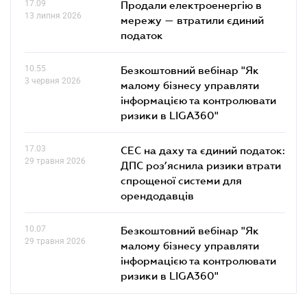
17.09
Продали електроенергію в
13 липня 2026
мережу — втратили єдиний
податок
10.55
Безкоштовний вебінар "Як
3 червня 2026
малому бізнесу управляти
інформацією та контролювати
ризики в LIGA360"
17.03
СЕС на даху та єдиний податок:
29 травня 2026
ДПС роз’яснила ризики втрати
спрощеної системи для
орендодавців
10.07
Безкоштовний вебінар "Як
29 травня 2026
малому бізнесу управляти
інформацією та контролювати
ризики в LIGA360"