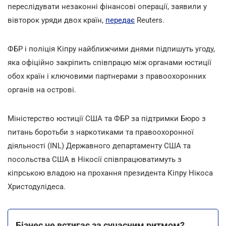
переслідувати незаконні фінансові операції, заявили у
вівторок уряди двох країн,
передає
Reuters.
ФБР і поліція Кіпру найближчими днями підпишуть угоду,
яка офіційно закріпить співпрацю між органами юстиції
обох країн і ключовими партнерами з правоохоронних
органів на острові.
Міністерство юстиції США та ФБР за підтримки Бюро з
питань боротьби з наркотиками та правоохоронної
діяльності (INL) Державного департаменту США та
посольства США в Нікосії співпрацюватимуть з
кіпрською владою на прохання президента Кіпру Нікоса
Христодулідеса.
Бізнес не встигає за сучасним ритмом?