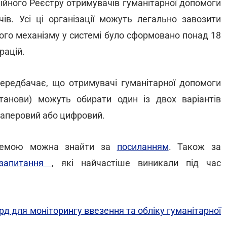
ійного Реєстру отримувачів гуманітарної допомоги
ів. Усі ці організації можуть легально завозити
ого механізму у системі було сформовано понад 18
арацій.
 передбачає, що отримувачі гуманітарної допомоги
установи) можуть обирати один із двох варіантів
 паперовий або цифровий.
стемою можна знайти за
посиланням
. Також за
 запитання
, які найчастіше виникали під час
д для моніторингу ввезення та обліку гуманітарної