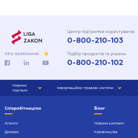
Центр підтримки користувачів
0-800-210-103
Підбір продуктів та рішень
ПРО КОМПАНІЮ
0-800-210-102
Новинні
Інформаційно-правові системи
портали
ЮРЛІГА
Право України
Співробітництво
Блог
БІЗНЕС
ГРАНД
БУХГАЛТЕР.ua
ПРАЙМ
Агенти
Новини компанії
Дилери
Керівництва
БУХГАЛТЕР ПРОФ