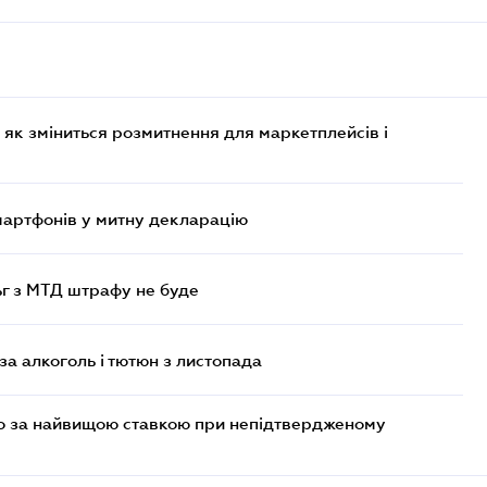
 як зміниться розмитнення для маркетплейсів і
смартфонів у митну декларацію
ьг з МТД штрафу не буде
за алкоголь і тютюн з листопада
то за найвищою ставкою при непідтвердженому