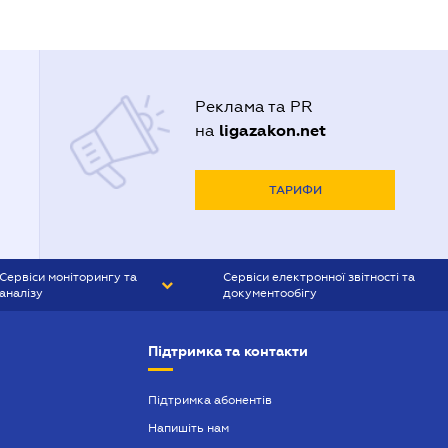
Реклама та PR
ligazakon.net
на
ТАРИФИ
Сервіси моніторингу та
Сервіси електронної звітності та
аналізу
документообігу
CONTR AGENT
Liga:REPORT
Підтримка та контакти
SMS-МАЯК
VERDICTUM
Підтримка абонентів
Напишіть нам
SEMANTRUM