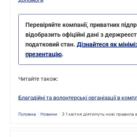
Перевіряйте компанії, приватних підпр
відобразить офіційні дані з держреєстр
податковий стан.
Дізнайтеся як мінім
презентацію
.
Читайте також:
Благодійні та волонтерські організації в комп
Головна
/
Новини
/