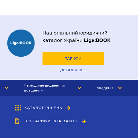
Національний юридичний
Liga:BOOK
каталог України
ТАРИФИ
ДЕТАЛЬНІШЕ
Періодичні видання та
Академія
довідники
ЮРИСТ&ЗАКОН
АКАДЕМІЯ ЛІГА:ЗАКОН
КАТАЛОГ РІШЕНЬ
БУХГАЛТЕР&ЗАКОН
ВСІ ТАРИФИ ЛІГА:ЗАКОН
ВІСНИК МСФЗ
ІНТЕРБУХ