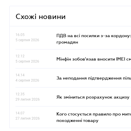
Схожі новини
16.05
ПДВ на всі посилки з-за кордону:
5 серпня 2026
громадян
12.12
Мінфін зобов'язав вносити IMEI 
5 серпня 2026
14.14
За неподання підтвердження піл
4 серпня 2026
12.35
Як зміниться розрахунок акцизу 
29 липня 2026
14.07
Кого стосується правило про ми
27 липня 2026
походженні товару