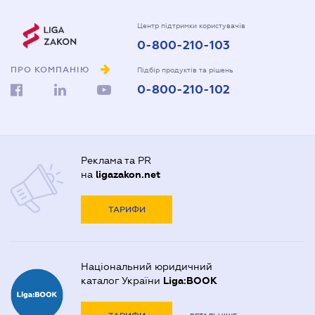
Центр підтримки користувачів
0-800-210-103
ПРО КОМПАНІЮ
Підбір продуктів та рішень
0-800-210-102
Реклама та PR
на
ligazakon.net
ТАРИФИ
Національний юридичний
каталог України
Liga:BOOK