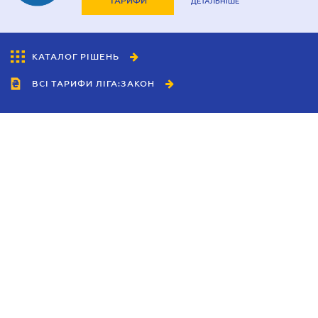
ТАРИФИ
ДЕТАЛЬНІШЕ
КАТАЛОГ РІШЕНЬ
ВСІ ТАРИФИ ЛІГА:ЗАКОН
Співробітництво
Агенти
Дилери
Політика конфіденційності
Умови використання сайту
Реклама
Блог
Новини компанії
Керівництва