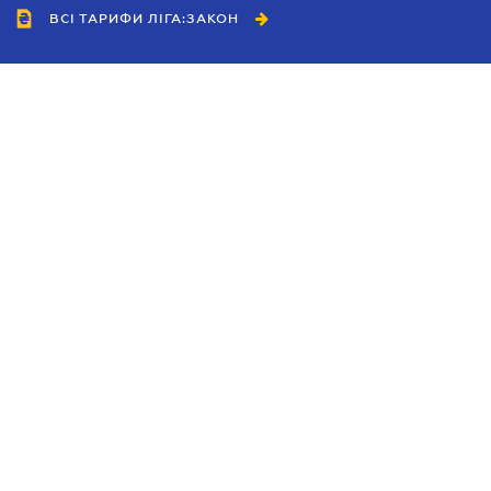
ВСІ ТАРИФИ ЛІГА:ЗАКОН
Співробітництво
Агенти
Дилери
Політика конфіденційності
Умови використання сайту
Реклама
Блог
Новини компанії
Керівництва
Каталоги компаній
Теми в центрі уваги
Підтримка та контакти