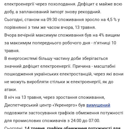
електроенергії через похолодання. Дефіцит є майже всю
добу, а запланований імпорт знову рекордний.
Сьогодні, станом на 09:30 споживання зросло на 4,5 % у
порівнянні з тим же часом вчора, 13 травня.
Вчора вечірній максимум споживання був на 4% вищим
за максимум попереднього робочого дня - п'ятниці 10
травня.
В енергосистемі більшу частину доби зберігається
значний дефіцит електроенергії. Причина - масштабні
пошкодження українських електростанцій, через які вони
не можуть виробляти стільки ж електроенергії, як до
атаки.
В ніч на 13 травня, через зростання споживання,
Диспетчерський центр «Укренерго» був
вимушений
подовжити застосування графіків обмеження потужності
для промислових споживачів з 24:00 до 07:00.
Сьогодні,
14 травня, графіки обмеження потужності для