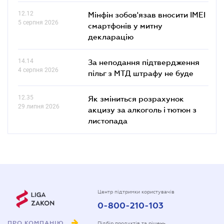
12.12
Мінфін зобов'язав вносити IMEI
5 серпня 2026
смартфонів у митну
декларацію
14.14
За неподання підтвердження
4 серпня 2026
пільг з МТД штрафу не буде
12.35
Як зміниться розрахунок
29 липня 2026
акцизу за алкоголь і тютюн з
листопада
Центр підтримки користувачів
0-800-210-103
ПРО КОМПАНІЮ
Підбір продуктів та рішень